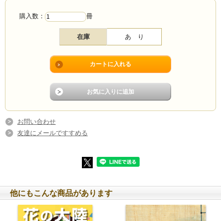
サントミューぜ
2023年1月 写真展「白夜と極夜」新宿OMシステムギャラリー
購入数：
冊
2023年12月～2024年4月 写真展「ALASKA-生きることと暮らすこと-」田淵行男記
念館
2025年7月 写真集「北の光景」出版記念展 松本市信毎メディアガーデン
在庫
あ り
2025年10月 写真展「北の光景」 両国ピクトリコギャラリー
2025年11月 入江泰吉記念写真賞ファイナリスト
2026年5月 写真展「南の風景」 新宿OMシステムギャラリー
2026年9月～12月 写真展「北の光景」松本市美術館
お問い合わせ
友達にメールですすめる
他にもこんな商品があります