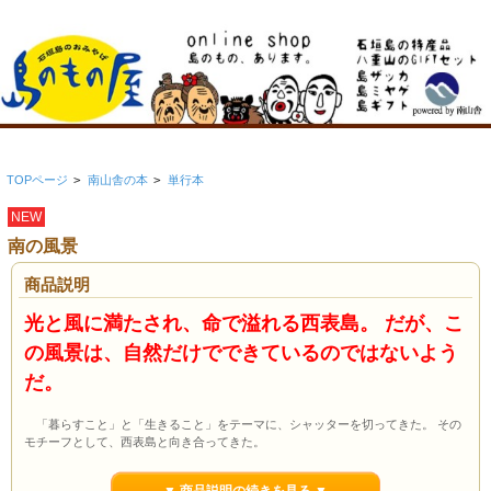
TOPページ
>
南山舎の本
>
単行本
NEW
南の風景
商品説明
光と風に満たされ、命で溢れる西表島。 だが、こ
の風景は、自然だけでできているのではないよう
だ。
「暮らすこと」と「生きること」をテーマに、シャッターを切ってきた。 その
モチーフとして、西表島と向き合ってきた。
西表では、自然が人を育て、人が風景の輪郭を描きだしていた。 その相互の関係
は、人の振る舞いや、勘や感覚として滲み出ているように見えた。