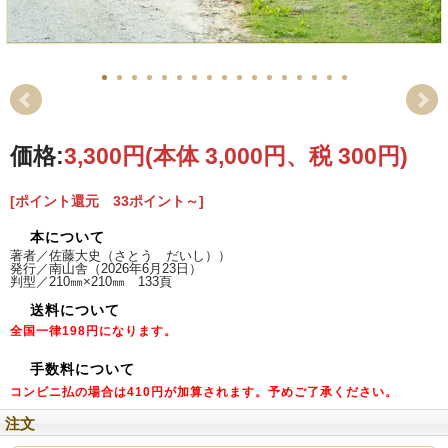
著者
佐藤大史（さとう だいし）
価格:
3,300円
(本体 3,000円、税 300円)
東京都町田市出身。長野県安曇野市在住。日本大学芸術学部写真学科卒業卒業
後、写真家 白川義員の助手を務め、2013年独立「生きること」と「暮らすこと」
をテーマに撮影を続け、生きることのモチーフとしてアラスカの大地とそこに生
[ポイント還元 33ポイント～]
きるものを撮影している。暮らすことのモチーフとして西表島や信州の野山や生
き物を撮影している。
写真集に「Belong」や「北の光景」、著書にフォトエッセイ「写真の隙間」があ
本について
る。 JPS日本写真家協会会員
著者／佐藤大史（さとう だいし））
［展示歴など］
発行／南山舎（2026年6月23日）
2016年6月～11月 写真展「廻っている」mont-bell 全国８店舗巡回展
判型／210㎜×210㎜ 133頁
2017年3月 EPSON三好和義賞受賞
送料について
2017年12月 写真展「廻っている」安曇野市高橋節郎美術館
2017年11月～2018年1月 写真展「廻っているⅡ」 mont-bell 全国5店舗巡回展
全国一律
198円
になります。
2019年10月 写真展「circulation#1」安曇野市近代美術館
2020年5月～6月 OLYMPUS E-M1 MarkⅢ 作品展 オリンパスプラザ東京、大阪
手数料について
2020年7月～8月 写真展「circulation ~our small world~」オリンパスプラザ東京、
コンビニ払の場合は
大阪
410円
が加算されます。予めご了承ください。
2020年9月 出版記念写真展「Belong」 松本市信毎メディアガーデン
注文
2021年7月～10月 「松本市美術館×松本PARCO パルコde美術館」出展
2022年8月 出版記念写真展「写真の隙間」 松本市信毎メディアガーデン&上田市