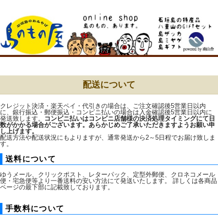
配送について
クレジット決済・楽天ペイ・代引きの場合は、ご注文確認後5営業日以内
に、銀行振込・郵便振込・コンビニ払いの場合は入金確認後5営業日以内に
発送致します。
コンビニ払いはコンビニ店舗様の決済処理タイミングにて日
数がかかる場合がございます。あらかじめご了承いただきますようお願い申
し上げます。
配送方法や配送状況にもよりますが、通常発送から2～5日程でお届け致しま
す。
送料について
ゆうメール、クリックポスト、レターパック、定型外郵便、クロネコメール
便・宅急便等より一番送料の安い方法にて発送いたします。 詳しくは各商品
ページの最下部に記載致しております。
手数料について