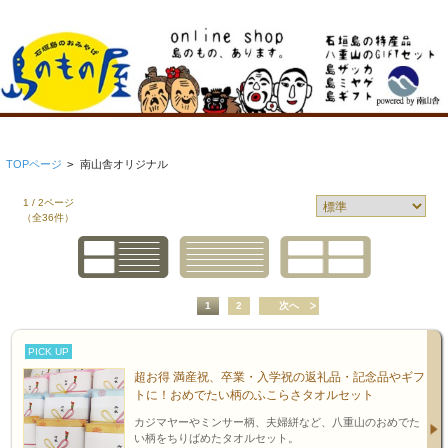
TOPページ
>
南山舎オリジナル
1 / 2ページ
（全36件）
1
2
次へ
PICK UP
超お得 満産祝、卒業・入学祝の返礼品・記念品やギフ
トに！おめでたい柄のふこらさタオルセット
カジマヤーやミンサー柄、夫婦絣など、八重山のおめでた
い柄をちりばめたタオルセット。