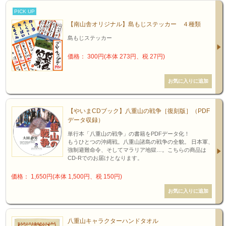
PICK UP
【南山舎オリジナル】島もじステッカー ４種類
島もじステッカー
価格： 300円(本体 273円、税 27円)
【やいまCDブック】八重山の戦争［復刻版］（PDF
データ収録）
単行本「八重山の戦争」の書籍をPDFデータ化！
もうひとつの沖縄戦。八重山諸島の戦争の全貌。 日本軍、
強制避難命令、そしてマラリア地獄…。こちらの商品は
CD-Rでのお届けとなります。
価格： 1,650円(本体 1,500円、税 150円)
八重山キャラクターハンドタオル