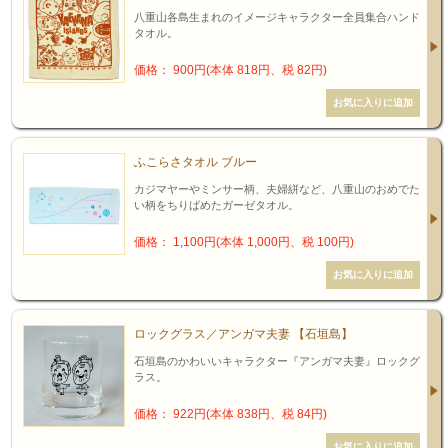
八重山各島生まれのイメージキャラクター全員集合ハンド
タオル。
価格： 900円(本体 818円、税 82円)
ふこらさタオル ブルー
カジマヤーやミンサー柄、夫婦絣など、八重山のおめでた
い柄をちりばめたガーゼタオル。
価格： 1,100円(本体 1,000円、税 100円)
ロックグラス／アンガマ夫妻 【石垣島】
石垣島のかわいいキャラクター『アンガマ夫妻』ロックグ
ラス。
価格： 922円(本体 838円、税 84円)