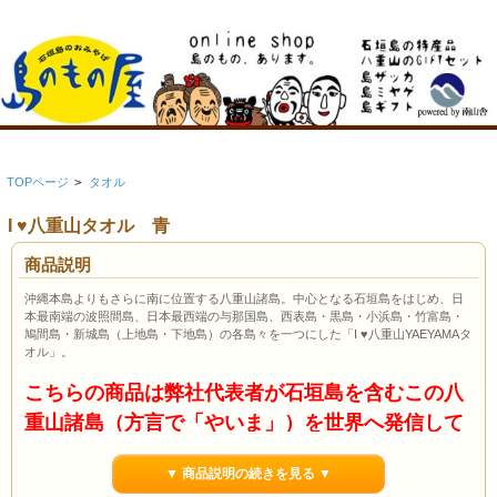
TOPページ
>
タオル
I ♥八重山タオル 青
商品説明
沖縄本島よりもさらに南に位置する八重山諸島。中心となる石垣島をはじめ、日
本最南端の波照間島、日本最西端の与那国島、西表島・黒島・小浜島・竹富島・
鳩間島・新城島（上地島・下地島）の各島々を一つにした「I ♥八重山YAEYAMAタ
オル」。
こちらの商品は弊社代表者が石垣島を含むこの八
重山諸島（方言で「やいま」）を世界へ発信して
ゆきたいという思いから表記を国際発音記号であ
▼ 商品説明の続きを見る ▼
る「J」を取り入れ「やいま（八重山）」を