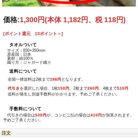
八重山ファンの必須アイテム！八重山コレクションに追加してみてはいかがでし
ょうか？
価格:
1,300円
(本体 1,182円、税 118円)
[ポイント還元 13ポイント～]
タオルついて
サイズ：830×350mm
原産国：日本
素材：綿100％
織り方：ジャガード織り
送料について
全国一律送料は2枚まで
となります。
198円
を選択した場合、1枚
、2枚まで
、4枚まで
代引き
150円
260円
510円
送料が発生し別途手数料がかかります。予めご了承ください。
手数料について
代引きの場合は
が、コンビニ払の場合は
が加算されます。
530円
410円
予めご了承ください。
注文