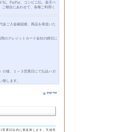
、PayPay、コンビニ払、楽天ペ
ます。ご都合にあわせて、各種ご利用く
代金ご入金確認後、商品を発送いた
]ご利用のクレジットカード会社の締日に
）の後、１～３営業日にて払込ハガ
い致します。
page top
5営業日以内に発送致します。天候等