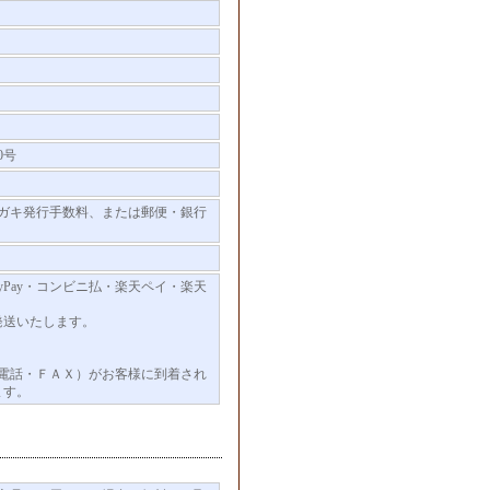
0号
ガキ発行手数料、または郵便・銀行
Pay・コンビニ払・楽天ペイ・楽天
発送いたします。
電話・ＦＡＸ）がお客様に到着され
ます。