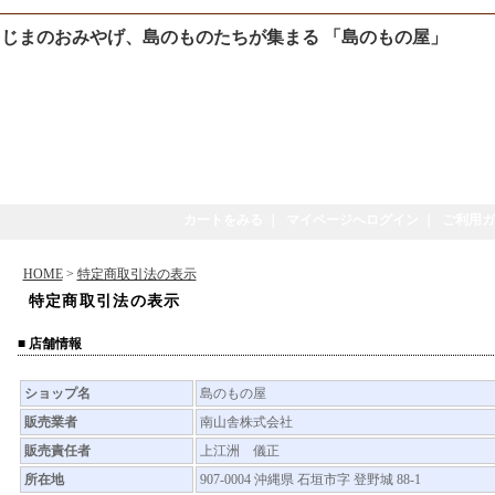
じまのおみやげ、島のものたちが集まる 「島のもの屋」
カートをみる
｜
マイページへログイン
｜
ご利用ガ
HOME
>
特定商取引法の表示
特定商取引法の表示
■ 店舗情報
ショップ名
島のもの屋
販売業者
南山舎株式会社
販売責任者
上江洲 儀正
所在地
907-0004 沖縄県 石垣市字 登野城 88-1