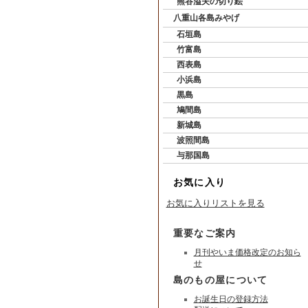
熊谷溢夫の切り絵
八重山各島みやげ
石垣島
竹富島
西表島
小浜島
黒島
鳩間島
新城島
波照間島
与那国島
お気に入り
お気に入りリストを見る
重要なご案内
月刊やいま価格改定のお知ら
せ
島のもの屋について
お誕生日の登録方法