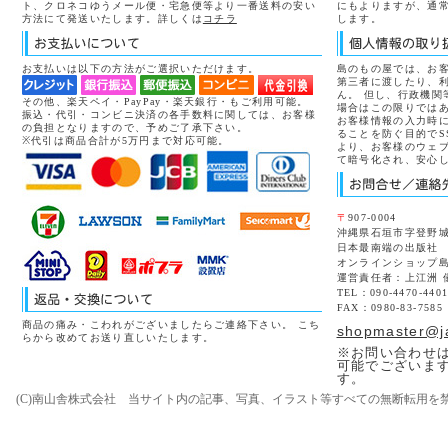
ト、クロネコゆうメール便・宅急便等より一番送料の安い
にもよりますが、通常
方法にて発送いたします。詳しくは
コチラ
します。
お支払いは以下の方法がご選択いただけます。
島のもの屋では、お
第三者に渡したり、
ん。 但し、行政機関
その他、楽天ペイ・PayPay・楽天銀行・もご利用可能。
場合はこの限りでは
振込・代引・コンビニ決済の各手数料に関しては、お客様
お客様情報の入力時
の負担となりますので、予めご了承下さい。
ることを防ぐ目的でS
※代引は商品合計が5万円まで対応可能。
より、お客様のウェ
て暗号化され、安心
〒
907-0004
沖縄県石垣市字登野城8
日本最南端の出版社
オンラインショップ
運営責任者：上江洲 
TEL：090-4470-440
FAX：0980-83-7585
商品の痛み・こわれがございましたらご連絡下さい。 こち
shopmaster@j
らから改めてお送り直しいたします。
※お問い合わせは
可能でございま
す。
(C)南山舎株式会社 当サイト内の記事、写真、イラスト等すべての無断転用を