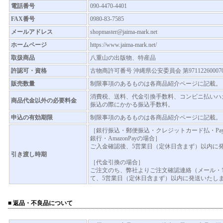
電話番号
090-4470-4401
FAX番号
0980-83-7585
メールアドレス
shopmaster@jaima-mark.net
ホームページ
https://www.jaima-mark.net/
取扱商品
八重山の出版物、特産品
許認可・資格
古物商許可番号 沖縄県公安委員会 第97112260007
販売数量
制限事項のあるものは各商品紹介ページに記載。
消費税、送料、代金引換手数料、コンビニ払いハ
商品代金以外の必要料金
振込の際にかかる振込手数料。
申込の有効期限
制限事項のあるものは各商品紹介ページに記載。
［銀行振込・郵便振込・クレジットカード払・Pay
銀行・AmazonPayの場合］
ご入金確認後、5営業日（定休日含まず）以内に
引き渡し時期
［代金引換の場合］
ご注文のち、弊社よりご注文確認連絡（メール・
て、5営業日（定休日含まず）以内に発送いたし
■ 返品・不良品について