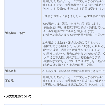
お届けした商品が、万一ご注文と異なる商品や不
替えいたします。商品到着後７日以内にご連絡く
ただし、お客様のご都合による返品は受け付けい
※商品がお手元に届きましたら、必ず商品のご確
次の場合には、返品・交換をお受け致します。
○商品お届け時、梱包開封時に破損・汚損してい
メールや電話にてご連絡をお願いします）
返品期限・条件
○ご注文の商品と違うものや数量が間違って届い
次の場合には返品・交換はお受けできません。
○開封してから期間がたった為に変質したり変化
○故意に破損・汚損または事故を起こしたもの。
○お客様の好みやご都合に合わないための返品、
○お申込ご本人様以外の方による交換のご請求。
○現物がすでになく、弊社まで送り返せない商品
○当店以外で購入した商品の返品、交換。
返品送料
不良品交換、誤品配送交換は当社負担とさせてい
お届けした商品が、万一ご注文と異なる商品や不
不良品
替えいたします。商品到着後７日以内にご連絡く
お客様のご都合による返品は受け付けいたしてお
■ お支払方法について