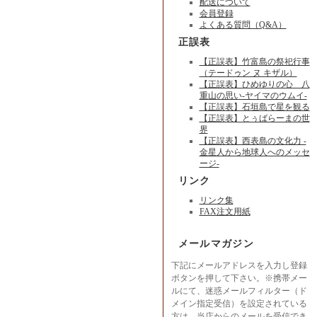
配送について
会員登録
よくある質問（Q&A）
正誤表
【正誤表】竹富島の祭祀行事
（テードゥン ヌ キザル）
【正誤表】ひめゆりの心 八
重山の思い-ヤイマのウムイ-
【正誤表】石垣島で星を観る
【正誤表】とぅばらーまの世
界
【正誤表】西表島の文化力 -
金星人から地球人へのメッセ
ージ-
リンク
リンク集
FAX注文用紙
メールマガジン
下記にメールアドレスを入力し登録
ボタンを押して下さい。※携帯メー
ルにて、迷惑メールフィルター（ド
メイン指定受信）を設定されている
方は、当店からのメールを受信でき