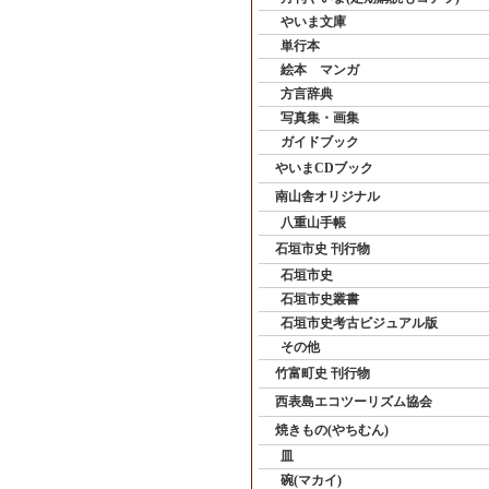
やいま文庫
単行本
絵本 マンガ
方言辞典
写真集・画集
ガイドブック
やいまCDブック
南山舎オリジナル
八重山手帳
石垣市史 刊行物
石垣市史
石垣市史叢書
石垣市史考古ビジュアル版
その他
竹富町史 刊行物
西表島エコツーリズム協会
焼きもの(やちむん)
皿
碗(マカイ)