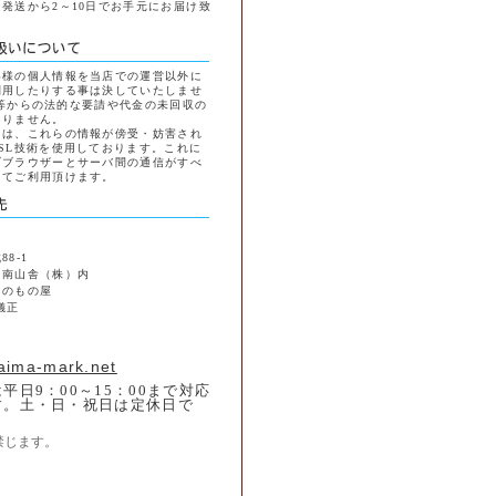
発送から2～10日でお手元にお届け致
客様の個人情報を当店での運営以外に
利用したりする事は決していたしませ
等からの法的な要請や代金の未回収の
ありません。
には、これらの情報が傍受・妨害され
SL技術を使用しております。これに
ブブラウザーとサーバ間の通信がすべ
してご利用頂けます。
8-1
 南山舎（株）内
島のもの屋
儀正
1
aima-mark.net
平日9：00～15：00まで対応
す。土・日・祝日は定休日で
禁じます。