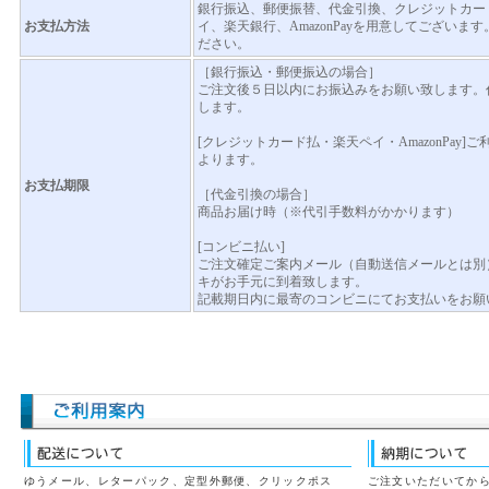
銀行振込、郵便振替、代金引換、クレジットカード払
お支払方法
イ、楽天銀行、AmazonPayを用意してござい
ださい。
［銀行振込・郵便振込の場合］
ご注文後５日以内にお振込みをお願い致します。
します。
[クレジットカード払・楽天ペイ・AmazonPay
よります。
お支払期限
［代金引換の場合］
商品お届け時（※代引手数料がかかります）
[コンビニ払い]
ご注文確定ご案内メール（自動送信メールとは別
キがお手元に到着致します。
記載期日内に最寄のコンビニにてお支払いをお願
ゆうメール、レターパック、定型外郵便、クリックポス
ご注文いただいてから