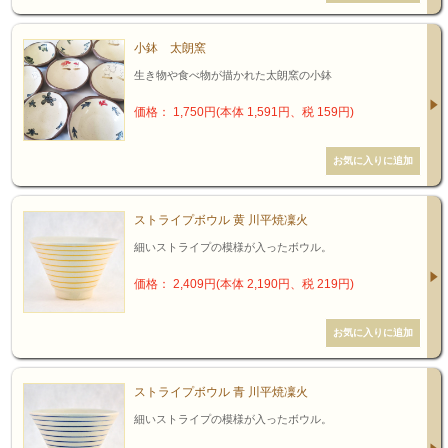
小鉢 太朗窯
生き物や食べ物が描かれた太朗窯の小鉢
価格： 1,750円(本体 1,591円、税 159円)
ストライプボウル 黄 川平焼凜火
細いストライプの模様が入ったボウル。
価格： 2,409円(本体 2,190円、税 219円)
ストライプボウル 青 川平焼凜火
細いストライプの模様が入ったボウル。