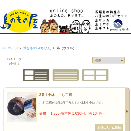
TOPページ
>
焼きもの(やちむん)
>
鉢（ボウル）
1 / 1ページ
（全4件）
3.5寸小鉢 こむ工房
こむ工房が1点1点手作りした3.5寸小鉢です。
価格： 1,800円(本体 1,636円、税 164円)