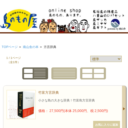
TOPページ
>
南山舎の本
>
方言辞典
1 / 1ページ
（全1件）
竹富方言辞典
小さな島の大きな辞典！竹富島方言辞典
価格： 27,500円(本体 25,000円、税 2,500円)