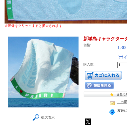
※画像をクリックすると拡大されます
新城島キャラクタータオル
価格:
1,3
[ポ
購入数:
この
友達
拡大表示