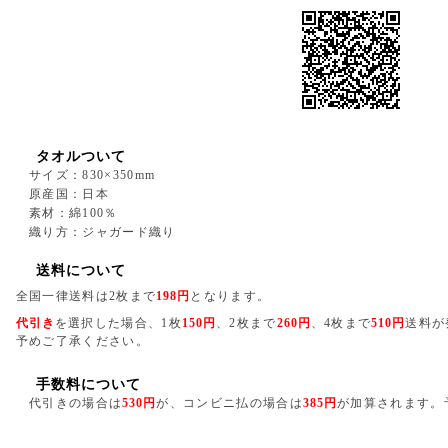
タオルついて
サイズ：830×350mm
原産国：日本
素材：綿100％
織り方：ジャガード織り
送料について
全国一律送料は2枚まで
198円
となります。
代引き
を選択した場合、1枚
150円
、2枚まで
260円
、4枚まで
510円
送料が
予めご了承ください。
手数料について
代引きの場合は
530円
が、コンビニ払の場合は
385円
が加算されます。