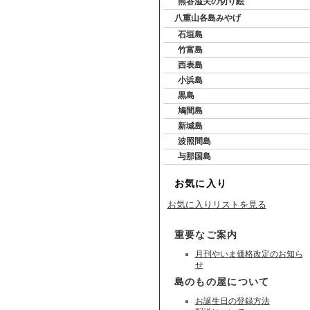
熊谷溢夫の切り絵
八重山各島みやげ
石垣島
竹富島
西表島
小浜島
黒島
鳩間島
新城島
波照間島
与那国島
お気に入り
お気に入りリストを見る
重要なご案内
月刊やいま価格改定のお知ら
せ
島のもの屋について
お誕生日の登録方法