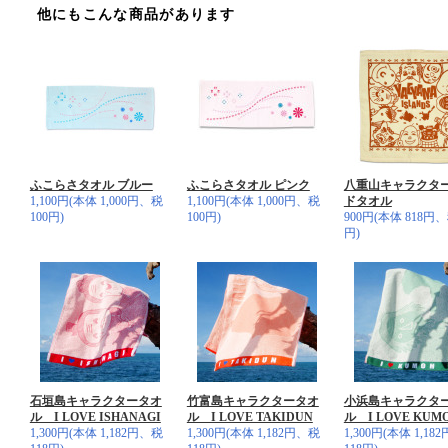
他にもこんな商品があります
ふこらさタオル ブルー
ふこらさタオル ピンク
八重山キャラクタ
1,100円(本体 1,000円、税
1,100円(本体 1,000円、税
ドタオル
100円)
100円)
900円(本体 818円、
円)
石垣島キャラクタータオ
竹富島キャラクタータオ
小浜島キャラクタ
ル I LOVE ISHANAGI
ル I LOVE TAKIDUN
ル I LOVE KUM
1,300円(本体 1,182円、税
1,300円(本体 1,182円、税
1,300円(本体 1,18