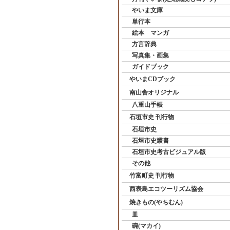
やいま文庫
単行本
絵本 マンガ
方言辞典
写真集・画集
ガイドブック
やいまCDブック
南山舎オリジナル
八重山手帳
石垣市史 刊行物
石垣市史
石垣市史叢書
石垣市史考古ビジュアル版
その他
竹富町史 刊行物
西表島エコツーリズム協会
焼きもの(やちむん)
皿
碗(マカイ)