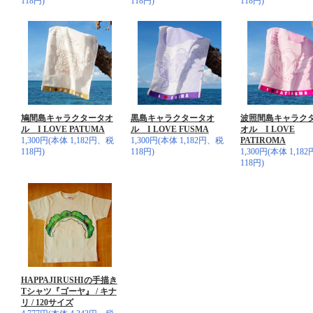
118円)
118円)
118円)
鳩間島キャラクタータオ
黒島キャラクタータオ
波照間島キャラク
ル I LOVE PATUMA
ル I LOVE FUSMA
オル I LOVE
1,300円(本体 1,182円、税
1,300円(本体 1,182円、税
PATIROMA
118円)
118円)
1,300円(本体 1,18
118円)
HAPPAJIRUSHIの手描き
Tシャツ『ゴーヤ』 / キナ
リ / 120サイズ