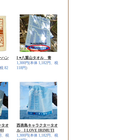
ーハン
I ♥八重山タオル 青
1,300円(本体 1,182円、税
税 82
118円)
ータオ
西表島キャラクタータオ
OH
ル I LOVE IRIMUTI
2円、税
1,300円(本体 1,182円、税