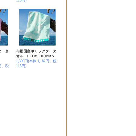
118円)
タータ
与那国島キャラクタータ
オル I LOVE DONAN
1,300円(本体 1,182円、税
2円、税
118円)