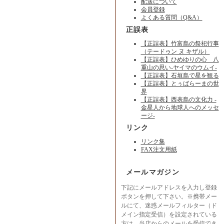
配送について
会員登録
よくある質問（Q&A）
正誤表
【正誤表】竹富島の祭祀行事
（テードゥン ヌ キザル）
【正誤表】ひめゆりの心 八
重山の思い-ヤイマのウムイ-
【正誤表】石垣島で星を観る
【正誤表】とぅばらーまの世
界
【正誤表】西表島の文化力 -
金星人から地球人へのメッセ
ージ-
リンク
リンク集
FAX注文用紙
メールマガジン
下記にメールアドレスを入力し登録
ボタンを押して下さい。※携帯メー
ルにて、迷惑メールフィルター（ド
メイン指定受信）を設定されている
方は、当店からのメールを受信でき