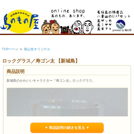
TOPページ
>
南山舎オリジナル
ロックグラス／寿ゴン太 【新城島】
商品説明
新城島のかわいいキャラクター『寿ゴン太』ロックグラス。
▼ 商品説明の続きを見る ▼