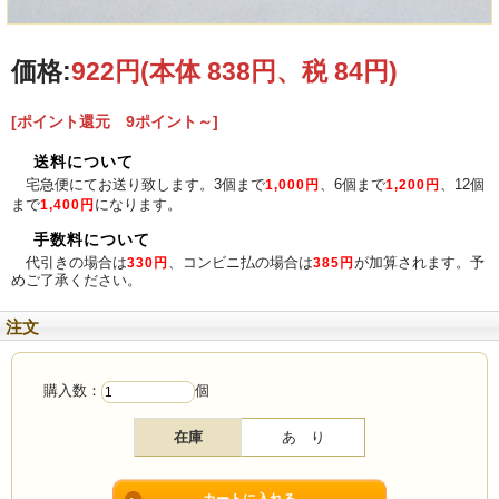
価格:
922円
(本体 838円、税 84円)
[ポイント還元 9ポイント～]
材質
ガラス
サイズ
約75mm×85mm （口径×高さ）
送料について
宅急便にてお送り致します。3個まで
、6個まで
、12個
1,000円
1,200円
まで
になります。
1,400円
手数料について
代引きの場合は
、コンビニ払の場合は
が加算されます。予
330円
385円
めご了承ください。
注文
購入数：
個
在庫
あ り