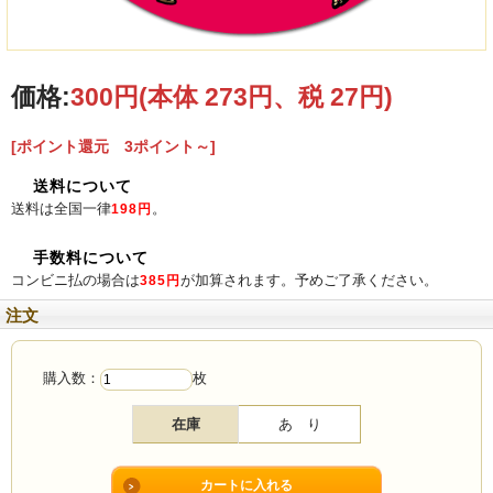
価格:
300円
(本体 273円、税 27円)
※画像をクリックすると拡大されます
[ポイント還元 3ポイント～]
八重山ファンの必須アイテム！八重山コレクションに追加してみてはいかがでし
ょうか？直径は9㎝です。
送料について
送料は全国一律
。
198円
手数料について
コンビニ払の場合は
が加算されます。予めご了承ください。
385円
注文
購入数：
枚
在庫
あ り