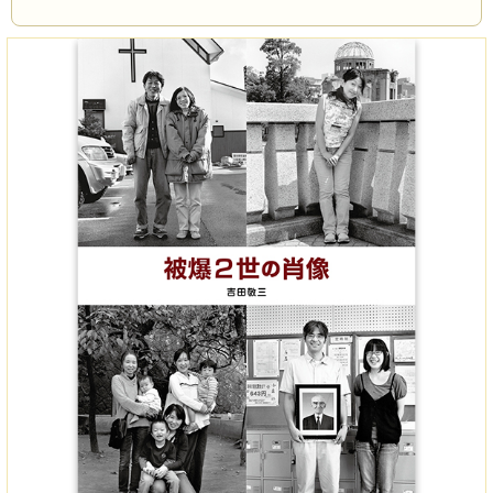
被爆者にとって８月６日、８月９日は始まりに過ぎない。
これまでの人生すべてが「ピカ」と繋がっているが、語り部となって自らの体験
を多くの人に語れる被爆者はほんの一握りに過ぎない。被爆２世にとっても親が
「語らなかった」「語れなかった」被爆への言葉にならない思いをその背中に感
じながら育ったことが原体験といえる。
歴史は伝える意思を持たなければ消えてしまう。残念なことに親から直接、被爆
体験を聞いた２世は半数に満たないのも事実で、中には親の死後に初めて被爆し
ていたという事実が判明したケースもあった。親には「自分が被爆したせいで子
どもたちに何かあったら」といった不安があり、２世には「親に過去の辛い体験
を思い起こさせるのでは」といったそれぞれの思いがあり、近しい家族ゆえの難
しさも感じた。
しかし、被爆者自らが被爆体験を語れる時間は残りわずか。この写真集をきっか
けに、まずは家族の中で被爆の実相を伝え、それを自らの思いも込めた言葉で次
の世代へ繋いでいくことこそ、被爆２世に課せられた大切な役割だと深く感じて
いる。
（あとがき）より