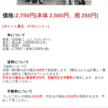
価格:
2,750円
(本体 2,500円、税 250円)
[ポイント還元 27ポイント～]
本について
著者／吉田敬三（よしだけいぞう）
発行／南山舎（2024年4月17日）
判型／B5判 236頁
定価／2,750円（本体2,500円+税）
送料について
【送料について】
全国一律1冊のみの場合
で発送致します。2冊以上からは計量し一番
198円
お安い送料をご案内させていただきます。
が発生します。あらか
代引きの場合は1冊送料360円、別途代引き手数料
じめご了承ください。
ページサンプル
手数料について
コンビニ払いの場合は
、代引きの場合は
が加算されます。予
410円
530円
めご了承ください。