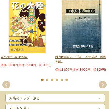
著者
吉田敬三
1961年 長崎県生まれ
1979年 陸自少年工科学校卒業
1985年 法政大学卒業
1994年 日本写真芸術専門学校卒業、写真家の樋口健二氏に師事
2007年 日本社会事業大学社会福祉士養成課程卒業
2017年から沖縄県石垣市に在住
花の大陸-La Florida-
西表民謡誌と工工四 -石垣金星 西表
［写真展］
をほ...
1996年 「FRIENDS 〜大都会の片隅」（オリンパスギャラリー）
価格:1,980円(本体 1,800円、税 180円)
都内で暮らす路上生活者との交流から生まれた写真展
価格:8,800円(本体 8,000円、税 800円)
1998年 「LANDMINES 〜悪魔の兵器」（ニコンサロン）
カンボジアで地雷の被害に遭いながらも逞しく暮らす人々の写真展
2003年 「星空の学舎〜自主夜間中学の生徒たち」（オリンパスギャラリー）
江東、松戸、川口で市民の自主運営による夜間中学で学ぶ人々の写真展
2012年 「被爆２世 108人の肖像」（ペンタックスフォーラム）
お店のトップへ戻る
親の被爆体験と向き合い迷いながらも自らが歩む道を探す被爆２世の写真展
カートを見る
2017年 「 What a Wonderful World〜人工呼吸器を付けて街に出よう」（アイデム