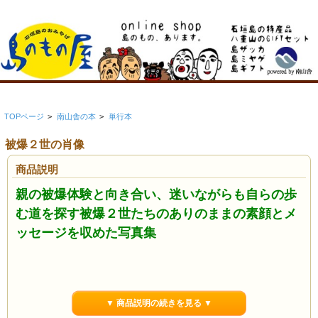
TOPページ
>
南山舎の本
>
単行本
被爆２世の肖像
商品説明
親の被爆体験と向き合い、迷いながらも自らの歩
む道を探す被爆２世たちのありのままの素顔とメ
ッセージを収めた写真集
「被爆２世として堂々と生きることが、不安や偏見に負けずに
私たちを産んでくれた被爆者である親への恩返し。次世代へは
▼ 商品説明の続きを見る ▼
怒りや不安ではなく、希望を伝えたい」