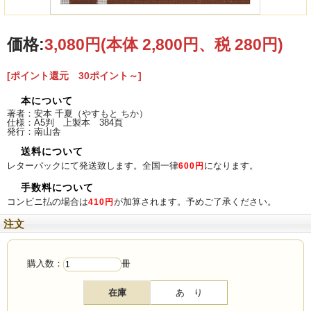
価格:
3,080円
(本体 2,800円、税 280円)
[ポイント還元 30ポイント～]
本について
著者：安本 千夏（やすもと ちか）
仕様：A5判 上製本 384頁
発行：南山舎
送料について
レターパックにて発送致します。全国一律
になります。
600円
手数料について
コンビニ払の場合は
が加算されます。予めご了承ください。
410円
注文
購入数：
冊
在庫
あ り