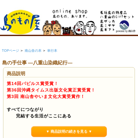
TOPページ
>
南山舎の本
>
単行本
島の手仕事 ―八重山染織紀行―
商品説明
第14回パピルス賞受賞！
第36回沖縄タイムス出版文化賞正賞受賞！
第3回 南山舎やいま文化大賞受賞作！
すべてにつながり
完結する生活がここにある
この島にいるから
手仕事の日々が続いていく
▼ 商品説明の続きを見る ▼