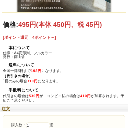
今年の個人的ニュース BEST3
価格:
495円
(本体 450円、税 45円)
八重山に住んでいる方々に聞きました
インタビュー 八重山×人
[ポイント還元 4ポイント～]
#302 小渡大海
本について
仕様：A4変形判、フルカラー
発行：南山舎
NEW OPEN 八重山の新店舗情報
送料について
バル Kuina／島むすび／小夜流書店／カフェランチゆうな
全国一律3冊まで
になります。
198円
［代引きの場合］
やいま NEWS & TOPICS
1冊のみの場合
になります。
310円
上平桃香さん、日本将棋連盟認定の初段を獲得／ぴさいぶなりぅ会が黄金言葉か
手数料について
るたを制作／西表島の泡盛、誕生
代引きの場合は
が、コンビニ払の場合は
が加算されます。予
530円
410円
牛串＆ホルモンふじたの オーナーシェフ情熱インタビュー
めご了承ください。
注文
file.5 リハロウビーチ 海老沼純一
島の昼ごはん
購入数：
冊
file.154 友好交流 八重山農林高校＆小野高校の昼ごはん