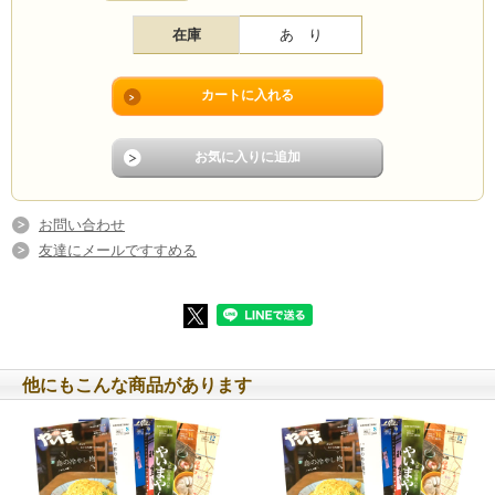
龍太郎がゆく
在庫
あ り
番外編 そうだ、帯コメントをもらいにいこう
連載
南のひと #83 豊里裕／水野暁子
島の台所 第16回 加藤沙弥香
うたこの日記
お問い合わせ
ここのコレがんまさーっ！ 第183走者 川満小夜里
まーやのいきもの観察日記 No.97 ヤエヤマカンアオイ
友達にメールですすめる
まーる！釣りたいっ!! #19 友利逸樹
RYOEI ユメノタビジ 第18回／12月
新城雄大のペダル奮闘記 #8 したい、しなきゃ
石垣佳彦写真館 #127 みなぎる力
資料こぼれ話 #131 島の風土のなかで暮らす／山根頼子
無声之詩 Vo.22 命名／安藤由美子
与座英信のフランス日記 #16
他にもこんな商品があります
未来巡礼 #106 真実が死ぬと／八重洋一郎
島の風景と歴史 第27回 戦後を拓いた道／松村順一
壷中天地 #273 大田静男
読者のやいま つむぎ
やいま会員紹介