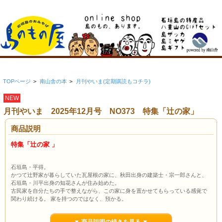
TOPページ
>
南山舎の本
>
月刊やいま(定期購読もコチラ)
NEW
月刊やいま 2025年12月号 NO373 特集「辻の家」
商品説明
特集「辻の家 」
石垣島・平得。
かつて辻野家が暮らしていた瓦屋根の家に、秋田出身の建築士・宗一郎さんと、
石垣島・川平出身の知花さんが住み始めた。
古民家を自分たちの手で整えながら、この家に身を置かせてもらっている感覚で
関わり続ける。 家を持つのではなく、預かる。
これまで積み重ねてきた家の時間と、いまを生きる二人の暮らし。 十字路のよう
に人が行きかう家に、新しい風景が生まれている。