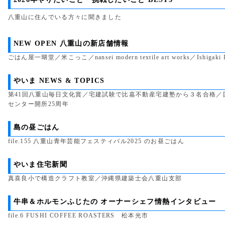
八重山に住んでいる方々に聞きました
NEW OPEN 八重山の新店舗情報
ごはん屋一瑚堂／米こっこ／nansei modern textile art works／Ishigaki D
やいま NEWS & TOPICS
第41回八重山毎日文化賞／宅建試験で比嘉不動産宅建塾から３名合格／
センター開所25周年
島の昼ごはん
file.155 八重山青年芸能フェスティバル2025 のお昼ごはん
やいま住宅新聞
真喜良小で構造クラフト教室／沖縄県建築士会八重山支部
牛串＆ホルモンふじたの オーナーシェフ情熱インタビュー
file.6 FUSHI COFFEE ROASTERS 松本光市