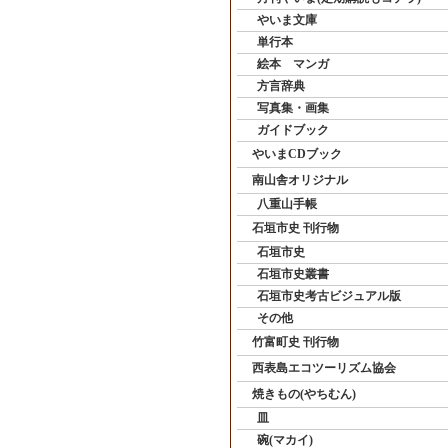
やいま文庫
単行本
絵本 マンガ
方言辞典
写真集・画集
ガイドブック
やいまCDブック
南山舎オリジナル
八重山手帳
石垣市史 刊行物
石垣市史
石垣市史叢書
石垣市史考古ビジュアル版
その他
竹富町史 刊行物
西表島エコツーリズム協会
焼きもの(やちむん)
皿
碗(マカイ)