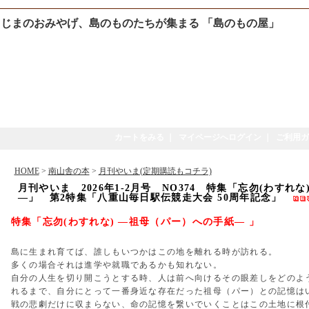
じまのおみやげ、島のものたちが集まる 「島のもの屋」
カートをみる
｜
マイページへログイン
｜
ご利用ガ
HOME
>
南山舎の本
>
月刊やいま(定期購読もコチラ)
月刊やいま 2026年1-2月号 NO374 特集「忘勿(わすれ
―」 第2特集「八重山毎日駅伝競走大会 50周年記念」
特集「忘勿(わすれな) ―祖母（パー）への手紙― 」
島に生まれ育てば、誰しもいつかはこの地を離れる時が訪れる。
多くの場合それは進学や就職であるかも知れない。
自分の人生を切り開こうとする時、人は前へ向けるその眼差しをどのよ
れるまで、自分にとって一番身近な存在だった祖母（パー）との記憶は
戦の悲劇だけに収まらない、命の記憶を繋いでいくことはこの土地に根