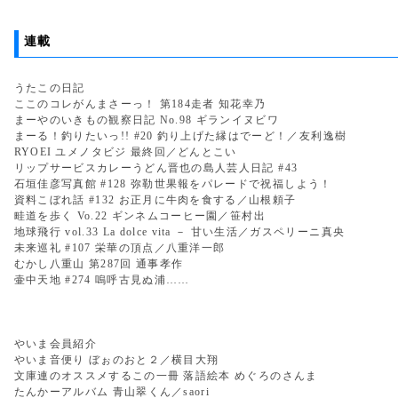
連載
うたこの日記
ここのコレがんまさーっ！ 第184走者 知花幸乃
まーやのいきもの観察日記 No.98 ギランイヌビワ
まーる！釣りたいっ!! #20 釣り上げた縁はでーど！／友利逸樹
RYOEI ユメノタビジ 最終回／どんとこい
リップサービスカレーうどん晋也の島人芸人日記 #43
石垣佳彦写真館 #128 弥勒世果報をパレードで祝福しよう！
資料こぼれ話 #132 お正月に牛肉を食する／山根頼子
畦道を歩く Vo.22 ギンネムコーヒー園／笹村出
地球飛行 vol.33 La dolce vita － 甘い生活／ガスペリーニ真央
未来巡礼 #107 栄華の頂点／八重洋一郎
むかし八重山 第287回 通事孝作
壷中天地 #274 嗚呼古見ぬ浦……
やいま会員紹介
やいま音便り ぼぉのおと２／横目大翔
文庫連のオススメするこの一冊 落語絵本 めぐろのさんま
たんかーアルバム 青山翠くん／saori