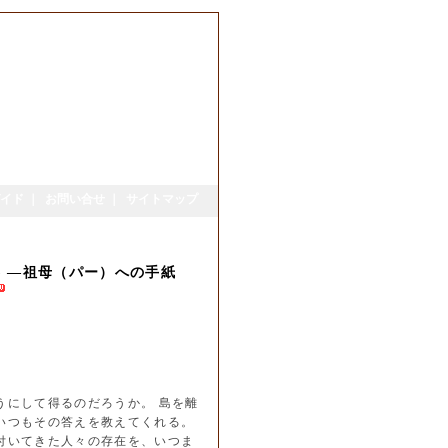
イド
｜
お問い合せ
｜
サイトマップ
な) ―祖母（パー）への手紙
うにして得るのだろうか。 島を離
いつもその答えを教えてくれる。
付いてきた人々の存在を、いつま