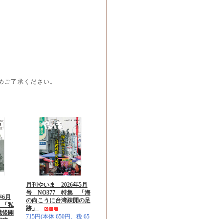
めご了承ください。
月刊やいま 2026年5月
号 NO377 特集 「海
年6月
の向こうに台湾疎開の足
 「私
跡」
戦後開
715円(本体 650円、税 65