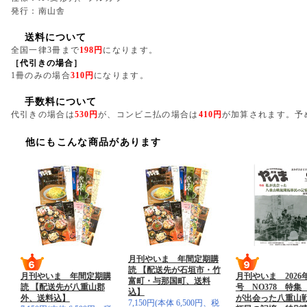
発行：南山舎
送料について
全国一律3冊まで
198円
になります。
［代引きの場合］
1冊のみの場合
310円
になります。
手数料について
代引きの場合は
530円
が、コンビニ払の場合は
410円
が加算されます。予
他にもこんな商品があります
月刊やいま 年間定期購
読 【配送先が石垣市・竹
月刊やいま 年間定期購
月刊やいま 2026
富町・与那国町、送料
読 【配送先が八重山郡
号 NO378 特集
込】
外、送料込】
が出会った八重山
7,150円(本体 6,500円、税