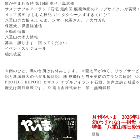
歌が生まれる時 第16回 幸せ／島尻修
サステナブルアイランド石垣 最終回 廃棄魚網のアップサイクルが実現
４コマ漫画 まじむん日記 #44 タクシー／すずきくにひこ
八重山方言帳 #31 んま、ンマ、お馬さん。／大竹芳典
保護犬、保護猫通信
不動産情報
八重山の求人情報
募集・譲ります・譲ってください
イベントスケジュール
編集後記
※南のひと、島の台所はお休みします。 ※龍太郎がゆく、リップサー
記と新城雄大のペダル奮闘記、地 球飛行と与座英信のフランス日記、COLU
PROJECT REPORT とサステ ナブルアイランド石垣、無声之詩と
歴史は隔月連載です。 © 南山舎株式会社 禁・無断転載
月刊やいま 2026年1
勿(わすれな) ―祖
特集「八重山毎日駅伝
価格:
49