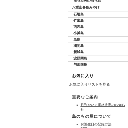
熊谷溢夫の切り絵
八重山各島みやげ
石垣島
竹富島
西表島
小浜島
黒島
鳩間島
新城島
波照間島
与那国島
お気に入り
お気に入りリストを見る
重要なご案内
月刊やいま価格改定のお知ら
せ
島のもの屋について
お誕生日の登録方法