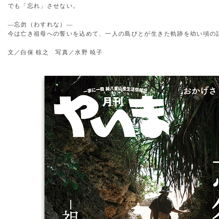
でも「忘れ」させない。
―忘勿（わすれな）―
今は亡き祖母への誓いを込めて、一人の島びとが生きた軌跡を幼い頃の
文／白保 椋之 写真／水野 暁子