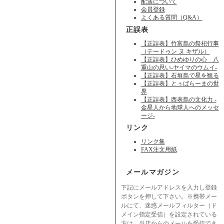
配送について
会員登録
よくある質問（Q&A）
正誤表
【正誤表】竹富島の祭祀行事
（テードゥン ヌ キザル）
【正誤表】ひめゆりの心 八
重山の思い-ヤイマのウムイ-
【正誤表】石垣島で星を観る
【正誤表】とぅばらーまの世
界
【正誤表】西表島の文化力 -
金星人から地球人へのメッセ
ージ-
リンク
リンク集
FAX注文用紙
メールマガジン
下記にメールアドレスを入力し登録
ボタンを押して下さい。※携帯メー
ルにて、迷惑メールフィルター（ド
メイン指定受信）を設定されている
方は、当店からのメールを受信でき