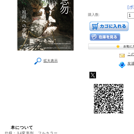
[
購入数:
こ
拡大表示
友
本について
仕様：A4変形判、フルカラー