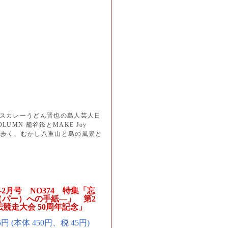
！
ビスカレーうどん晋也の島人芸人日
MN 籠谷鑑とMAKE Joy
畦道を歩く、むかし八重山と島の風景と
-2月号 NO374 特集「忘
母（パー）への手紙―」 第2
競走大会 50周年記念」
5円 (本体 450円、税 45円)