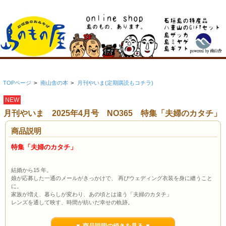
TOPページ
>
南山舎の本
>
月刊やいま(定期購読もコチラ)
NEW
月刊やいま 2025年4月号 NO365 特集「夫婦のカタチ」
商品説明
特集「夫婦のカタチ」
結婚から15 年。
娘が応募した一通のメールがきっかけで、 再びウェディング衣装を身に纏うこと
に。
家族が増え、暮らしが変わり、あの頃とは違う「夫婦のカタチ」
レンズを通して映す、時間が紡いだ幸せの軌跡。
特集／福里淳（編集部）
（文中より抜粋）