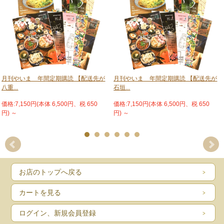
不動産情報
八重山の求人情報
募集・譲ります・譲ってください
イベントスケジュール
編集後記
※龍太郎がゆく、リップサービスカレーうどん晋也の島人芸人日記と新城雄大の
ペダル奮闘記、地 球飛行と与座英信のフランス日記、COLUMN 籠谷鑑とMAKE
Joy PROJECT REPORT とサステ ナブルアイランド石垣、無声之詩と畦道を歩
月刊やいま 年間定期購読 【配送先が
月刊やいま 年間定期購読 【配送先が
く、むかし八重山と島の風景と歴史は隔月連載です。 「八重の風になりて」「歌
八重...
石垣...
が生まれる時」はお休みします。 © 南山舎株式会社 禁・無断転載
価格:7,150円(本体 6,500円、税 650
価格:7,150円(本体 6,500円、税 650
円)
～
円)
～
お店のトップへ戻る
カートを見る
ログイン、新規会員登録