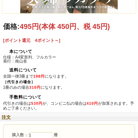
第二特集 大人の習い事
ピアノ教室キーポート／GOSHOW GYM／大底ハマ子研究所／表千家不白流茶道
価格:
495円
(本体 450円、税 45円)
教室
八重山に欲しいお店 BEST3
[ポイント還元 4ポイント～]
八重山に住んでいる9名の方々に聞きました
本について
仕様：A4変形判、フルカラー
やいま住宅新聞
発行：南山舎
構造クラフトで建築を学ぶ／沖縄県建築士会八重山支部
送料について
全国一律3冊まで
になります。
198円
やいま NEWS & TOPICS
［代引きの場合］
1冊のみの場合
になります。
310円
真栄里屋ワンチャンダービー2025開催／八重高書道教諭知念一正さん、沖展賞／
「越城節」歌碑建立へ
手数料について
代引きの場合は
が、コンビニ払の場合は
が加算されます。予
島の昼ごはん
530円
410円
めご了承ください。
file.146 第32回黒島牛まつりの昼ごはん／登野盛はる
注文
書評 沖縄・八重山五十年史／三木健 著書
石垣 久雄（竹富町史編集委員長）
購入数：
冊