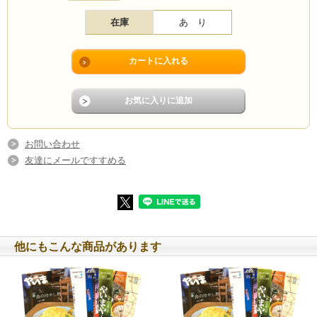
連載
在庫
あ り
南のひと #75 宮良妙子／水野暁子
島の台所 第８回石垣島産ミニトマト「あまリッチ」のパスタ／奥田美季
うたこの日記
ここのコレがんまさーっ！ 第175走者 BAR BATCAVE／前花翔平
まーやのいきもの観察日記 No.89 コブシメ
まーる！釣りたいっ!! #11 冬といえばイカ墨汁／友利逸樹
RYOEI ユメノタビジ 第10回／感謝
新城雄大のペダル奮闘記 第４回 未知の恐怖
石垣佳彦写真館 #119 高齢者のオアシス
お問い合わせ
しまのいろとくらす #15 光の色に包まれて／丹治祐子
資料こぼれ話 #123 火の神（ピナカン）の送りと年頭行事／山根頼子
友達にメールですすめる
無声之詩 Vo.18 夢枕／安藤由美子
与座英信のフランス日記 #12
未来巡礼 #98 ポーランド／八重洋一郎
島の風景と歴史 第23回 崎枝村の集落移転／松村順一
壷中天地 #265 黎明期の八重山の新聞／大田静男
やいま会員紹介
他にもこんな商品があります
文庫連のオススメするこの一冊 にげてさがして
やいま図書便り 島の民具
たんかーアルバム 金城湊ちゃん／SAORI
サステナブルアイランド石垣
４コマ漫画 まじむん日記 #35 記憶／すずきくにひこ
八重山方言帳 #22 マール三角シカークて歌あったよな／大竹芳典
保護犬、保護猫通信