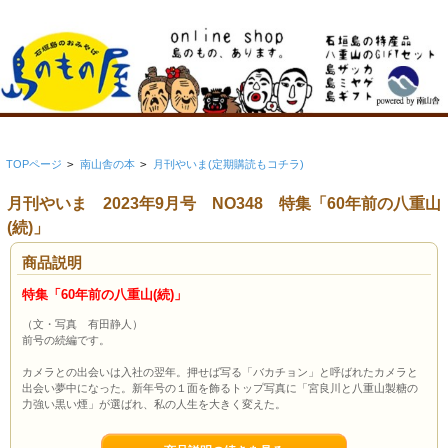
TOPページ
>
南山舎の本
>
月刊やいま(定期購読もコチラ)
月刊やいま 2023年9月号 NO348 特集「60年前の八重山
(続)」
商品説明
特集「60年前の八重山(続)」
（文・写真 有田静人）
前号の続編です。
カメラとの出会いは入社の翌年。押せば写る「バカチョン」と呼ばれたカメラと
出会い夢中になった。新年号の１面を飾るトップ写真に「宮良川と八重山製糖の
力強い黒い煙」が選ばれ、私の人生を大きく変えた。