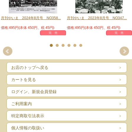
月刊やいま 2024年8月号 NO358...
月刊やいま 2023年8月号 NO347...
価格:495円(本体 450円、税 45円)
価格:495円(本体 450円、税 45円)
完 売
完 売
インタビュー
平良 八重子
お店のトップへ戻る
島の昼ごはん
嵩田食卓会議の昼ごはん
カートを見る
ログイン、新規会員登録
匿名座談会みーどぅんトーク
石垣市人口５万人達成
ご利用案内
今月のきいやま商店
特定商取引法表示
今月のきいやま商店
個人情報の取扱い