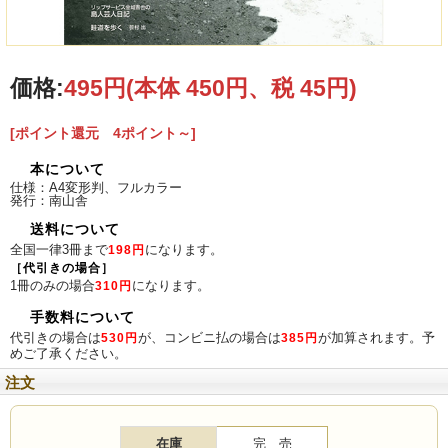
価格:
495円
(本体 450円、税 45円)
2023年9月号 目次
[ポイント還元 4ポイント～]
本について
仕様：A4変形判、フルカラー
発行：南山舎
送料について
全国一律3冊まで
になります。
198円
［代引きの場合］
1冊のみの場合
になります。
310円
手数料について
代引きの場合は
が、コンビニ払の場合は
が加算されます。予
530円
385円
めご了承ください。
注文
在庫
完 売