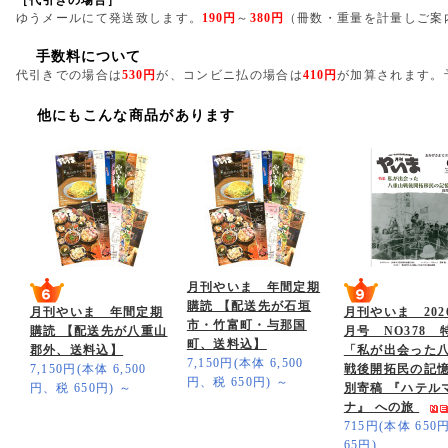
［代引きの場合］
ゆうメールにて発送致します。
190円
～
380円
（冊数・重量を計量しご案
手数料について
代引きでの場合は
530円
が、コンビニ払の場合は
410円
が加算されます。
他にもこんな商品があります
月刊やいま 年間定期
購読 【配送先が石垣
月刊やいま 年間定期
月刊やいま 202
市・竹富町・与那国
購読 【配送先が八重山
月号 NO378
町、送料込】
郡外、送料込】
「私が出会った
7,150円(本体 6,500
7,150円(本体 6,500
戦後開拓民の記
円、税 650円)
～
円、税 650円)
～
別寄稿 『ハテル
ナ』 への旅
715円(本体 65
65円)