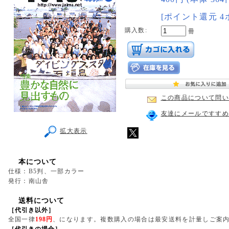
[ポイント還元 4
購入数:
冊
この商品について問い
友達にメールですすめ
拡大表示
本について
仕様：B5判、一部カラー
発行：南山舎
送料について
［代引き以外］
全国一律
198円
、になります。複数購入の場合は最安送料を計量しご案