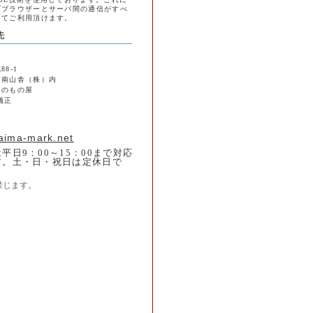
ブブラウザーとサーバ間の通信がすべ
してご利用頂けます。
8-1
 南山舎（株）内
島のもの屋
儀正
1
aima-mark.net
平日9：00～15：00まで対応
す。土・日・祝日は定休日で
禁じます。