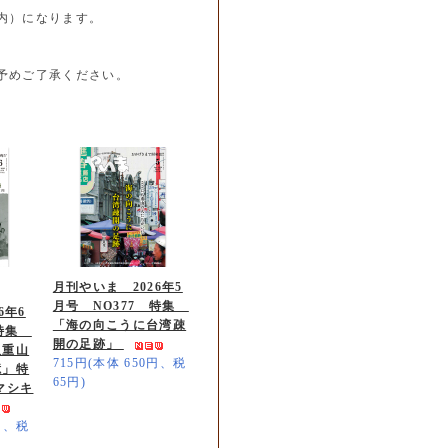
内）になります。
予めご了承ください。
月刊やいま 2026年5
月号 NO377 特集
6年6
「海の向こうに台湾疎
 特集
開の足跡」
八重山
715円(本体 650円、税
憶」特
65円)
マシキ
0円、税