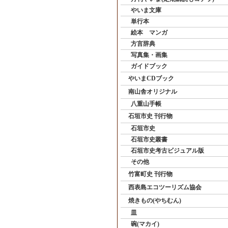
やいま文庫
単行本
絵本 マンガ
方言辞典
写真集・画集
ガイドブック
やいまCDブック
南山舎オリジナル
八重山手帳
石垣市史 刊行物
石垣市史
石垣市史叢書
石垣市史考古ビジュアル版
その他
竹富町史 刊行物
西表島エコツーリズム協会
焼きもの(やちむん)
皿
碗(マカイ)