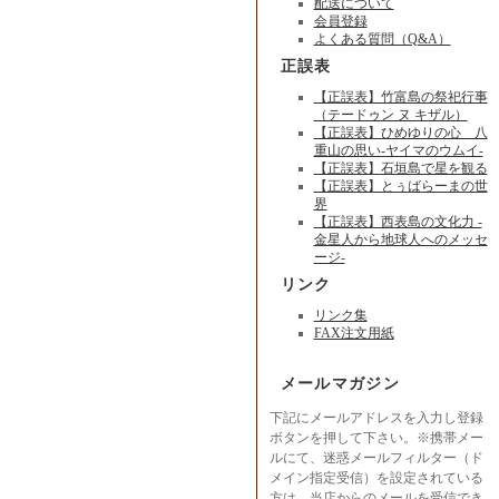
配送について
会員登録
よくある質問（Q&A）
正誤表
【正誤表】竹富島の祭祀行事
（テードゥン ヌ キザル）
【正誤表】ひめゆりの心 八
重山の思い-ヤイマのウムイ-
【正誤表】石垣島で星を観る
【正誤表】とぅばらーまの世
界
【正誤表】西表島の文化力 -
金星人から地球人へのメッセ
ージ-
リンク
リンク集
FAX注文用紙
メールマガジン
下記にメールアドレスを入力し登録
ボタンを押して下さい。※携帯メー
ルにて、迷惑メールフィルター（ド
メイン指定受信）を設定されている
方は、当店からのメールを受信でき