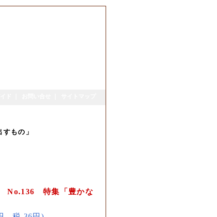
イド
｜
お問い合せ
｜
サイトマップ
見出すもの」
 No.136 特集「豊かな
4円、税 36円)