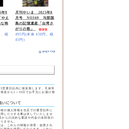
5年9
月刊やいま 2025年8
「やえ
月号 NO369 与那国
議な怖
島の記憶遺産「台湾さ
がりの歌」
0円、税
495円(本体 450円、税
45円)
page top
5営業日以内に発送致します。天候等
発送から2～10日でお手元にお届け致
客様の個人情報を当店での運営以外に
利用したりする事は決していたしませ
等からの法的な要請や代金の未回収の
ありません。
には、これらの情報が傍受・妨害され
SL技術を使用しております。これに