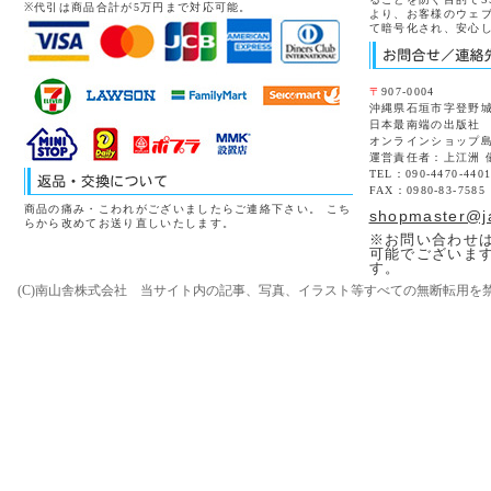
※代引は商品合計が5万円まで対応可能。
より、お客様のウェ
て暗号化され、安心
〒
907-0004
沖縄県石垣市字登野城8
日本最南端の出版社
オンラインショップ
運営責任者：上江洲 
TEL：090-4470-440
FAX：0980-83-7585
商品の痛み・こわれがございましたらご連絡下さい。 こち
shopmaster@j
らから改めてお送り直しいたします。
※お問い合わせは
可能でございま
す。
(C)南山舎株式会社 当サイト内の記事、写真、イラスト等すべての無断転用を