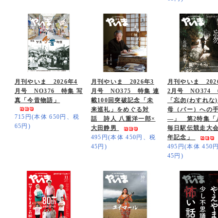
月刊やいま 2026年4
月刊やいま 2026年3
月刊やいま 2026
月号 NO376 特集 写
月号 NO375 特集 連
2月号 NO374
真「今昔物語」
載100回突破記念「未
「忘勿(わすれな)
来巡礼」をめぐる対
母（パー）への
715円(本体 650円、税
話 詩人 八重洋一郎×
―」 第2特集「
65円)
大田静男
毎日駅伝競走大会
495円(本体 450円、税
年記念」
45円)
495円(本体 45
45円)