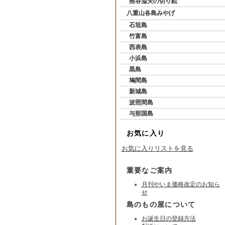
熊谷溢夫の切り絵
八重山各島みやげ
石垣島
竹富島
西表島
小浜島
黒島
鳩間島
新城島
波照間島
与那国島
お気に入り
お気に入りリストを見る
重要なご案内
月刊やいま価格改定のお知ら
せ
島のもの屋について
お誕生日の登録方法