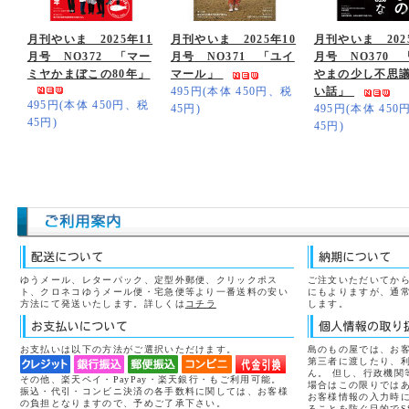
月刊やいま 2025年11
月刊やいま 2025年10
月刊やいま 202
月号 NO372 「マー
月号 NO371 「ユイ
月号 NO370 
ミヤかまぼこの80年」
マール」
やまの少し不思
495円(本体 450円、税
い話」
495円(本体 450円、税
45円)
495円(本体 45
45円)
45円)
ゆうメール、レターパック、定型外郵便、クリックポス
ご注文いただいてから
ト、クロネコゆうメール便・宅急便等より一番送料の安い
にもよりますが、通常
方法にて発送いたします。詳しくは
コチラ
します。
お支払いは以下の方法がご選択いただけます。
島のもの屋では、お
第三者に渡したり、
ん。 但し、行政機関
その他、楽天ペイ・PayPay・楽天銀行・もご利用可能。
場合はこの限りでは
振込・代引・コンビニ決済の各手数料に関しては、お客様
お客様情報の入力時
の負担となりますので、予めご了承下さい。
ることを防ぐ目的でS