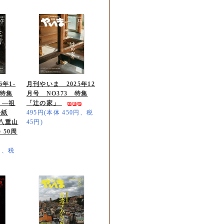
年1-
月刊やいま 2025年12
 特集
月号 NO373 特集
 ―祖
「辻の家」
手紙
495円(本体 450円、税
八重山
45円)
 50周
0円、税