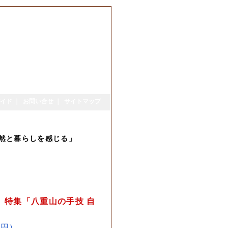
イド
｜
お問い合せ
｜
サイトマップ
 自然と暮らしを感じる」
22 特集「八重山の手技 自
6円)