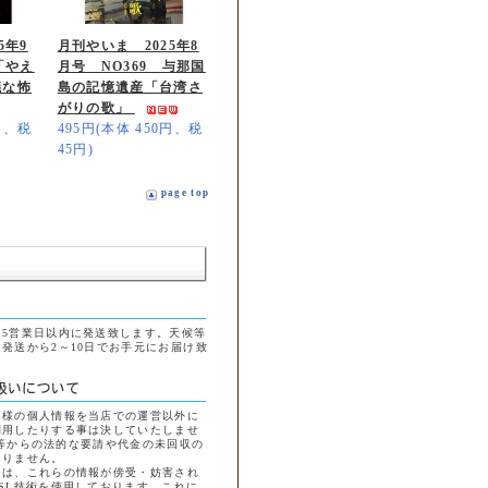
5年9
月刊やいま 2025年8
「やえ
月号 NO369 与那国
議な怖
島の記憶遺産「台湾さ
がりの歌」
0円、税
495円(本体 450円、税
45円)
page top
5営業日以内に発送致します。天候等
発送から2～10日でお手元にお届け致
客様の個人情報を当店での運営以外に
利用したりする事は決していたしませ
等からの法的な要請や代金の未回収の
ありません。
には、これらの情報が傍受・妨害され
SL技術を使用しております。これに