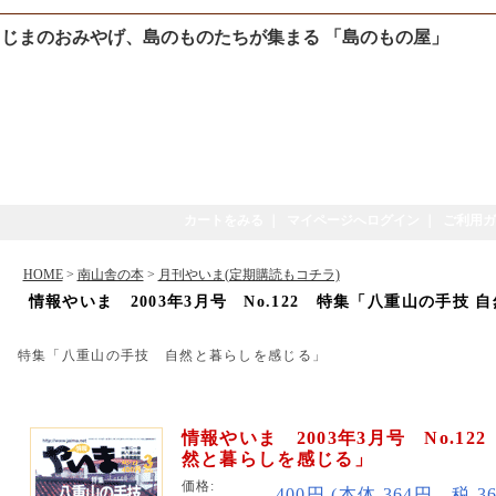
じまのおみやげ、島のものたちが集まる 「島のもの屋」
カートをみる
｜
マイページへログイン
｜
ご利用ガ
HOME
>
南山舎の本
>
月刊やいま(定期購読もコチラ)
情報やいま 2003年3月号 No.122 特集「八重山の手技
特集「八重山の手技 自然と暮らしを感じる」
情報やいま 2003年3月号 No.1
然と暮らしを感じる」
価格:
400円 (本体 364円、税 3