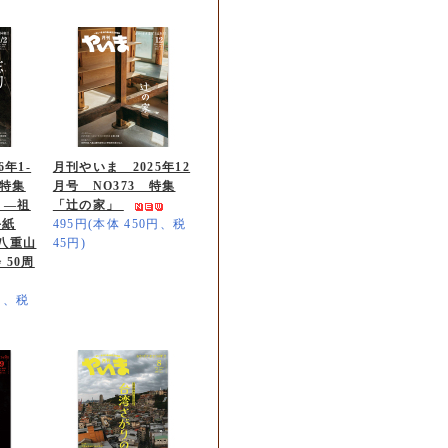
年1-
月刊やいま 2025年12
 特集
月号 NO373 特集
 ―祖
「辻の家」
手紙
495円(本体 450円、税
八重山
45円)
 50周
0円、税