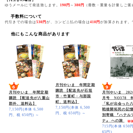
ゆうメールにて発送致します。
190円
～
380円
（冊数・重量を計量しご案
手数料について
代引きでの場合は
530円
が、コンビニ払の場合は
410円
が加算されます。
他にもこんな商品があります
月刊やいま 年間定期
購読 【配送先が石垣
月刊やいま 年間定期
月刊やいま 202
市・竹富町・与那国
購読 【配送先が八重山
月号 NO378
町、送料込】
郡外、送料込】
「私が出会った
7,150円(本体 6,500
7,150円(本体 6,500
戦後開拓民の記
円、税 650円)
～
円、税 650円)
～
別寄稿 『ハテル
ナ』 への旅
715円(本体 65
65円)