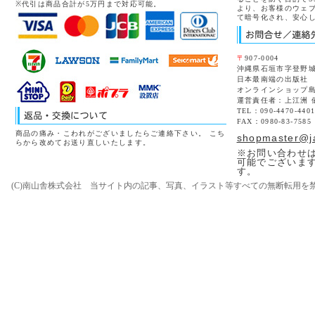
※代引は商品合計が5万円まで対応可能。
より、お客様のウェ
て暗号化され、安心
〒
907-0004
沖縄県石垣市字登野城8
日本最南端の出版社
オンラインショップ
運営責任者：上江洲 
TEL：090-4470-440
FAX：0980-83-7585
商品の痛み・こわれがございましたらご連絡下さい。 こち
shopmaster@j
らから改めてお送り直しいたします。
※お問い合わせは
可能でございま
す。
(C)南山舎株式会社 当サイト内の記事、写真、イラスト等すべての無断転用を