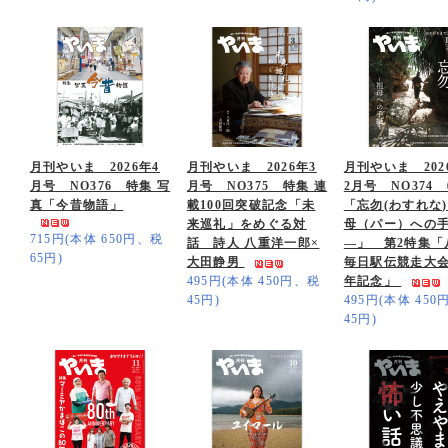
月刊やいま 2026年4
月刊やいま 2026年3
月刊やいま 2026
月号 NO376 特集 写
月号 NO375 特集 連
2月号 NO374
真「今昔物語」
載100回突破記念「未
「忘勿(わすれな)
来巡礼」をめぐる対
母（パー）への
715円(本体 650円、税
話 詩人 八重洋一郎×
―」 第2特集「
65円)
大田静男
毎日駅伝競走大会
495円(本体 450円、税
年記念」
45円)
495円(本体 45
45円)