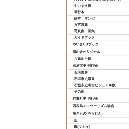
やいま文庫
単行本
絵本 マンガ
方言辞典
写真集・画集
ガイドブック
やいまCDブック
南山舎オリジナル
八重山手帳
石垣市史 刊行物
石垣市史
石垣市史叢書
石垣市史考古ビジュアル版
その他
竹富町史 刊行物
西表島エコツーリズム協会
焼きもの(やちむん)
皿
碗(マカイ)