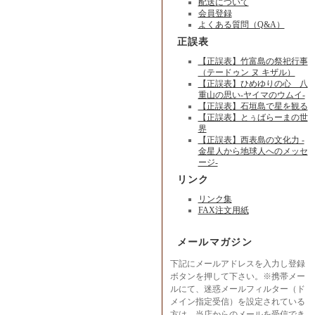
配送について
会員登録
よくある質問（Q&A）
正誤表
【正誤表】竹富島の祭祀行事
（テードゥン ヌ キザル）
【正誤表】ひめゆりの心 八
重山の思い-ヤイマのウムイ-
【正誤表】石垣島で星を観る
【正誤表】とぅばらーまの世
界
【正誤表】西表島の文化力 -
金星人から地球人へのメッセ
ージ-
リンク
リンク集
FAX注文用紙
メールマガジン
下記にメールアドレスを入力し登録
ボタンを押して下さい。※携帯メー
ルにて、迷惑メールフィルター（ド
メイン指定受信）を設定されている
方は、当店からのメールを受信でき