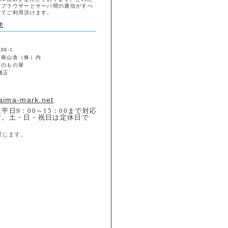
ブブラウザーとサーバ間の通信がすべ
してご利用頂けます。
8-1
 南山舎（株）内
島のもの屋
儀正
1
aima-mark.net
平日9：00～15：00まで対応
す。土・日・祝日は定休日で
禁じます。