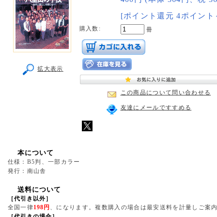
[ポイント還元 4ポイント
購入数:
冊
拡大表示
この商品について問い合わせる
友達にメールですすめる
本について
仕様：B5判、一部カラー
発行：南山舎
送料について
［代引き以外］
全国一律
198円
、になります。複数購入の場合は最安送料を計量しご案
［代引きの場合］