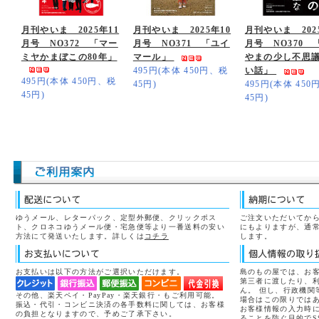
月刊やいま 2025年11
月刊やいま 2025年10
月刊やいま 202
月号 NO372 「マー
月号 NO371 「ユイ
月号 NO370 
ミヤかまぼこの80年」
マール」
やまの少し不思
495円(本体 450円、税
い話」
495円(本体 450円、税
45円)
495円(本体 45
45円)
45円)
ゆうメール、レターパック、定型外郵便、クリックポス
ご注文いただいてから
ト、クロネコゆうメール便・宅急便等より一番送料の安い
にもよりますが、通常
方法にて発送いたします。詳しくは
コチラ
します。
お支払いは以下の方法がご選択いただけます。
島のもの屋では、お
第三者に渡したり、
ん。 但し、行政機関
その他、楽天ペイ・PayPay・楽天銀行・もご利用可能。
場合はこの限りでは
振込・代引・コンビニ決済の各手数料に関しては、お客様
お客様情報の入力時
の負担となりますので、予めご了承下さい。
ることを防ぐ目的でS