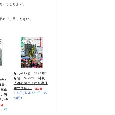
内）になります。
予めご了承ください。
月刊やいま 2026年5
月号 NO377 特集
6年6
「海の向こうに台湾疎
 特集
開の足跡」
八重山
715円(本体 650円、税
憶」特
65円)
マシキ
0円、税