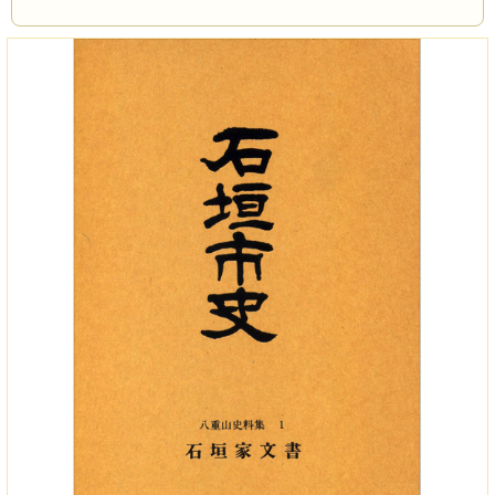
ページ数
700P
サイズ
A5版
刊行年
1995年