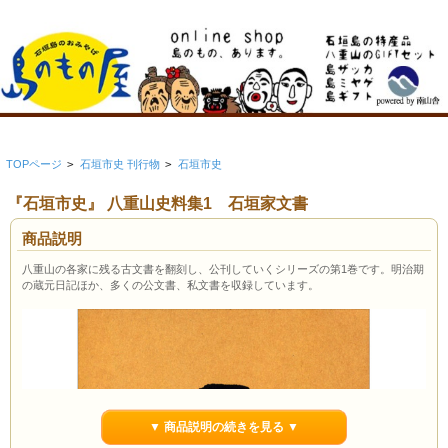
TOPページ
>
石垣市史 刊行物
>
石垣市史
『石垣市史』 八重山史料集1 石垣家文書
商品説明
八重山の各家に残る古文書を翻刻し、公刊していくシリーズの第1巻です。明治期
の蔵元日記ほか、多くの公文書、私文書を収録しています。
▼ 商品説明の続きを見る ▼