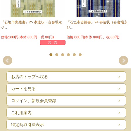
『石垣市史叢書』25 参遣状（喜舎場永
『石垣市史叢書』24 参遣状（喜舎場永
ジ...
ジ...
価格:880円(本体 800円、税 80円)
価格:880円(本体 800円、税 80円)
完 売
お店のトップへ戻る
カートを見る
ログイン、新規会員登録
ご利用案内
特定商取引法表示