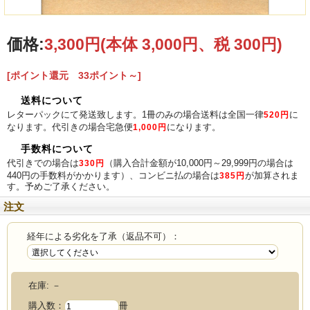
こちらの商品は新品ですが経年による劣化がございます。ご用意できる在庫より
一番状態の良いものをお届けさせていただきます。 ご了承いただけるお客様のみ
ご注文をお願い致します。
価格:
3,300円
(本体 3,000円、税 300円)
劣化が理由による返品はお受け致しかねます。何卒ご了承ください。
[ポイント還元 33ポイント～]
送料について
レターパックにて発送致します。1冊のみの場合送料は全国一律
に
520円
なります。代引きの場合宅急便
になります。
1,000円
手数料について
代引きでの場合は
（購入合計金額が10,000円～29,999円の場合は
330円
440円の手数料がかかります）、コンビニ払の場合は
が加算されま
385円
す。予めご了承ください。
注文
経年による劣化を了承（返品不可）：
在庫:
－
購入数：
冊