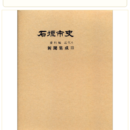
ページ数
884P
サイズ
A5版
刊行年
1990年
経年による劣化のご注意