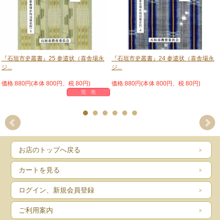
『石垣市史叢書』25 参遣状（喜舎場永
『石垣市史叢書』24 参遣状（喜舎場永
ジ...
ジ...
価格:880円(本体 800円、税 80円)
価格:880円(本体 800円、税 80円)
完 売
お店のトップへ戻る
カートを見る
ログイン、新規会員登録
ご利用案内