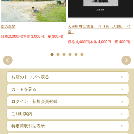
発行 西表島エコツーリズム協会
南の風景
入里照男 写真集 「生り島への想い 竹
富...
価格:3,300円(本体 3,000円、税 300円)
価格:4,400円(本体 4,000円、税 400円)
お店のトップへ戻る
1996年設立（2010年法人化）
「人と自然が共生する西表島」をめざして活動するNPO（特定非営利団体）で
す。
カートを見る
「環境保全」「環境教育」「文化継承」「エコツーリズム」の4つのキーワードを
軸に、よりよい地域をつくるためのさまざまな活動を行っています。
ログイン、新規会員登録
ページ数
32P
ご利用案内
サイズ
A5版
刊行年
2017年3月31日
特定商取引法表示
発行
西表島エコツーリズム協会