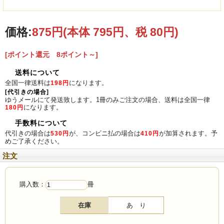
価格:
875円
(本体 795円、税 80円)
[ポイント還元 8ポイント～]
送料について
全国一律送料は
になります。
198円
[代引きの場合]
ゆうメールにて発送致します。1冊のみご注文の場合、送料は全国一律
になります。
180円
手数料について
代引きの場合は
が、コンビニ払の場合は
が加算されます。予
530円
410円
めご了承ください。
注文
購入数：
冊
在庫
あ り