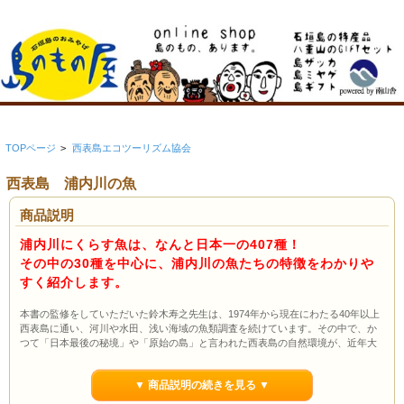
TOPページ
>
西表島エコツーリズム協会
西表島 浦内川の魚
商品説明
浦内川にくらす魚は、なんと日本一の407種！
その中の30種を中心に、浦内川の魚たちの特徴をわかりや
すく紹介します。
本書の監修をしていただいた鈴木寿之先生は、1974年から現在にわたる40年以上
西表島に通い、河川や水田、浅い海域の魚類調査を続けています。その中で、か
つて「日本最後の秘境」や「原始の島」と言われた西表島の自然環境が、近年大
きく変わりつつあり、そこにすむ魚たちにも深刻な影響が及んでいる現状を目に
しています。
▼ 商品説明の続きを見る ▼
本書では、西表島で最も豊かな浦内川の魚たちの特徴や、浦内川にすむユニーク
な魚たちを紹介しています。この奇跡の川の魚たちをみなさんに知ってもらうこ