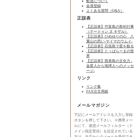
配送について
会員登録
よくある質問（Q&A）
正誤表
【正誤表】竹富島の祭祀行事
（テードゥン ヌ キザル）
【正誤表】ひめゆりの心 八
重山の思い-ヤイマのウムイ-
【正誤表】石垣島で星を観る
【正誤表】とぅばらーまの世
界
【正誤表】西表島の文化力 -
金星人から地球人へのメッセ
ージ-
リンク
リンク集
FAX注文用紙
メールマガジン
下記にメールアドレスを入力し登録
ボタンを押して下さい。※携帯メー
ルにて、迷惑メールフィルター（ド
メイン指定受信）を設定されている
方は、当店からのメールを受信でき