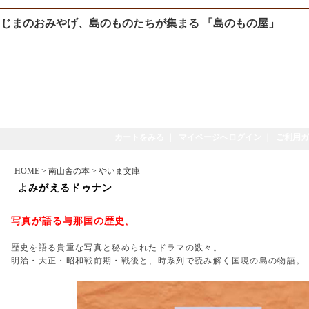
じまのおみやげ、島のものたちが集まる 「島のもの屋」
カートをみる
｜
マイページへログイン
｜
ご利用ガ
HOME
>
南山舎の本
>
やいま文庫
よみがえるドゥナン
写真が語る与那国の歴史。
歴史を語る貴重な写真と秘められたドラマの数々。
明治・大正・昭和戦前期・戦後と、時系列で読み解く国境の島の物語。