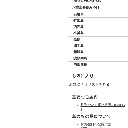
熊谷溢夫の切り絵
八重山各島みやげ
石垣島
竹富島
西表島
小浜島
黒島
鳩間島
新城島
波照間島
与那国島
お気に入り
お気に入りリストを見る
重要なご案内
月刊やいま価格改定のお知ら
せ
島のもの屋について
お誕生日の登録方法