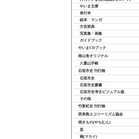
やいま文庫
単行本
絵本 マンガ
方言辞典
写真集・画集
ガイドブック
やいまCDブック
南山舎オリジナル
八重山手帳
石垣市史 刊行物
石垣市史
石垣市史叢書
石垣市史考古ビジュアル版
その他
竹富町史 刊行物
西表島エコツーリズム協会
焼きもの(やちむん)
皿
碗(マカイ)