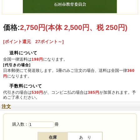
価格:
2,750円
(本体 2,500円、税 250円)
[ポイント還元 27ポイント～]
送料について
全国一律送料は
になります。
198円
[代引きの場合]
日本郵便にて発送致します。1冊のみご注文の場合、送料は全国一律
360
になります。
円
手数料について
代引きの場合は
が、コンビニ払の場合は
が加算されます。予
530円
385円
めご了承ください。
注文
購入数：
冊
在庫
あ り