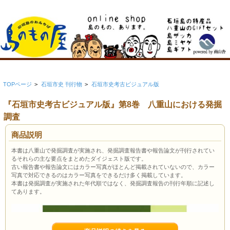
TOPページ
>
石垣市史 刊行物
>
石垣市史考古ビジュアル版
『石垣市史考古ビジュアル版』第8巻 八重山における発掘
調査
商品説明
本書は八重山で発掘調査が実施され、発掘調査報告書や報告論文が刊行されてい
るそれらの主な要点をまとめたダイジェスト版です。
古い報告書や報告論文にはカラー写真がほとんど掲載されていないので、カラー
写真で対応できるのはカラー写真をできるだけ多く掲載しています。
本書は発掘調査が実施された年代順ではなく、発掘調査報告の刊行年順に記述し
てあります。