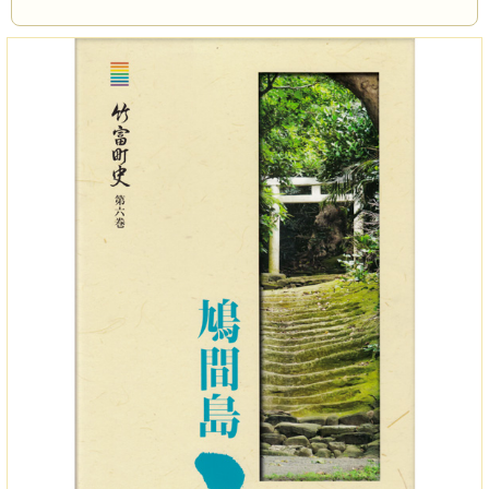
ページ数
710P
サイズ
B5判
刊行年
2014年