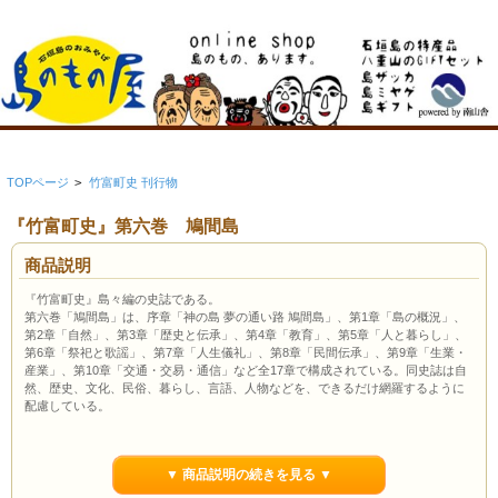
TOPページ
>
竹富町史 刊行物
『竹富町史』第六巻 鳩間島
商品説明
『竹富町史』島々編の史誌である。
第六巻「鳩間島」は、序章「神の島 夢の通い路 鳩間島」、第1章「島の概況」、
第2章「自然」、第3章「歴史と伝承」、第4章「教育」、第5章「人と暮らし」、
第6章「祭祀と歌謡」、第7章「人生儀礼」、第8章「民間伝承」、第9章「生業・
産業」、第10章「交通・交易・通信」など全17章で構成されている。同史誌は自
然、歴史、文化、民俗、暮らし、言語、人物などを、できるだけ網羅するように
配慮している。
▼ 商品説明の続きを見る ▼