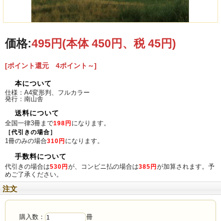
価格:
495円
(本体 450円、税 45円)
[ポイント還元 4ポイント～]
インタビュー
本について
仕様：A4変形判、フルカラー
アコーステッィクデュオ「Hiro&Tami」
発行：南山舎
送料について
龍太郎がゆく
全国一律3冊まで
になります。
198円
［代引きの場合］
東里彩加さんを訪ねました。
1冊のみの場合
になります。
310円
島の昼ごはん
手数料について
代引きの場合は
が、コンビニ払の場合は
が加算されます。予
530円
385円
『いしがきキッズ冒険フェス』会場の昼ごはん
めご了承ください。
注文
連載
■南のひと（水野暁子）
■ インタビュー
購入数：
冊