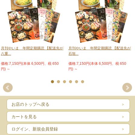
■写参加ギャラリー
■お店情報
■不動産情報
■八重山求人情報
■募集・譲ります・譲ってください
■イベントスケジュール
※匿名座談会みーどぅんトークと龍太郎がゆく、YABIっち！のダブルダッチ日記
とリップサービス金城晋也の島人芸人日記、むかし八重山と島の風景と歴史、
COLUMN籠谷鑑とMAKE Joy PROJECT REPORTとサステナブルアイランド石
月刊やいま 年間定期購読 【配送先が
月刊やいま 年間定期購読 【配送先が
垣、無声之詩と畦道を歩く、島の風は隔月連載です。
八重...
石垣...
※今月は藍かさねとYABIっち！のダブルダッチ日記はお休みです。
価格:7,150円(本体 6,500円、税 650
価格:7,150円(本体 6,500円、税 650
円)
～
円)
～
お店のトップへ戻る
カートを見る
ログイン、新規会員登録