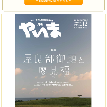
▼ 商品説明の続きを見る ▼
（文・写真 松田 良孝）
※屋良部村御嶽の碑は大崎牧場の中にあり、原則として立ち入ることはできませ
ん。
お詫びと訂正：2023年12月号の表紙タイトルに付きまして誤りがございました。
「御願」の表記は正しくは「御嶽」です。ここに深くお詫び申し上げ、訂正いた
します。