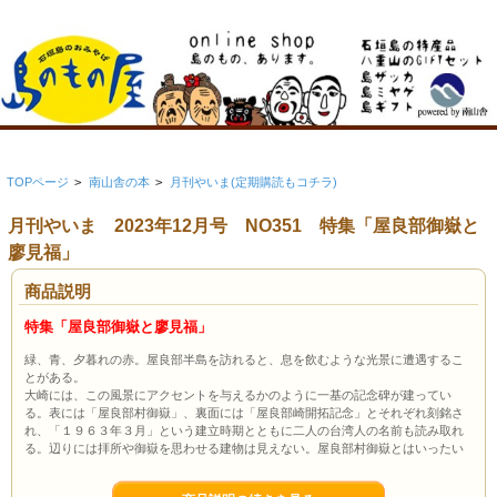
TOPページ
>
南山舎の本
>
月刊やいま(定期購読もコチラ)
月刊やいま 2023年12月号 NO351 特集「屋良部御嶽と
廖見福」
商品説明
特集「屋良部御嶽と廖見福」
緑、青、夕暮れの赤。屋良部半島を訪れると、息を飲むような光景に遭遇するこ
とがある。
大崎には、この風景にアクセントを与えるかのように一基の記念碑が建ってい
る。表には「屋良部村御嶽」、裏面には「屋良部崎開拓記念」とそれぞれ刻銘さ
れ、「１９６３年３月」という建立時期とともに二人の台湾人の名前も読み取れ
る。辺りには拝所や御嶽を思わせる建物は見えない。屋良部村御嶽とはいったい
なんなのか。御嶽の「しるし」を残した人が、移民である台湾人というのだか
ら、何か事情がありそうだ。