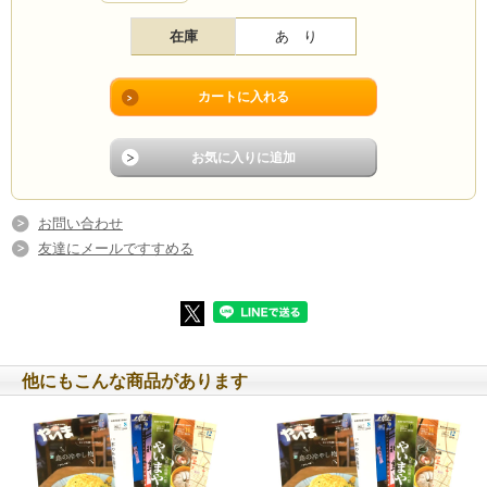
■最近気になっていることベスト３
■やいまNEWS ＆ TOPICS
在庫
あ り
■ここのこれがんまさーっ！
■しまのいろとくらす
■今月のきいやま商店「イベントが戻ってきた！」（だいちゃん）
■まーやのいきもの観察日記「ナナホシキンカメムシ」（西表自然保護官事務
所）
■うたこの日記
■資料こぼればなし「鎌倉芳太郎と八重山」（八重山資料研究会 山根頼子)
■石垣佳彦写真館「真珠を育む川平湾」
■与座英信のフランス日記
■無声之詩「蓋棺録 2023（安藤由美子）
■島の風「船通学」（小浜清志）
お問い合わせ
■未来巡礼「箇条書き」（八重洋一郎）
友達にメールですすめる
■島の風景と歴史「山越えの道・ヤッサクイツ（安良越(クイ)道(ツ)）の周辺」
（松村順一）
■壷中天地「安良村の大城御嶽」（太田静男）
■文庫連のオススメするこの一冊「モグラのモーとグーとラコ」
■たんかーアルバム
■いこいの家通信「ヤングケラーへの目配り」
■コラム籠谷「遺産分割協議のやり直し」
■４コマ漫画 まじむん日記「クッキー」（すずきくにひこ）
他にもこんな商品があります
■八重山方言帳「アイアム芳典、バナー芳典ユー。（大竹芳典）
八重山暮らしガイド