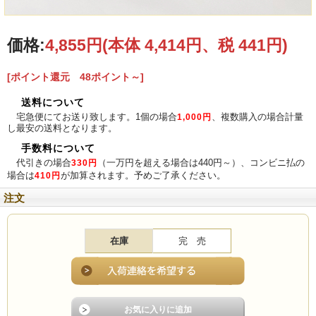
サイズ
約115mm×55mm （口径×高さ）
価格:
4,855円
(本体 4,414円、税 441円)
シロハラクイナとは
名前のとおりお腹が白い
[ポイント還元 48ポイント～]
クイナ。日本では主に沖
縄県に生息している留
送料について
鳥。畑、水田、マングロ
宅急便にてお送り致します。1個の場合
、複数購入の場合計量
1,000円
ーブ、湿地などに生息し
し最安の送料となります。
ている。
体調は30cm前後で「ク
手数料について
ワッ、クワッ、クワッ、
代引きの場合
（一万円を超える場合は440円～）、コンビニ払の
330円
クワッ」と鳴きながら歩
場合は
が加算されます。予めご了承ください。
410円
き回っている。
石垣島では、市街地を少
注文
し外れるといたる所で見
ることができるのだが、
車に轢かれてしまってい
るものも良く見かける。
在庫
完 売
というのも、この鳥、あ
まり頭が良くはないよう
で、あぜ道から道路にポ
ンッと飛び出して来て
は、車に気が付くとパニ
ックを起こしたようにい
ろんな方向に走りまわる