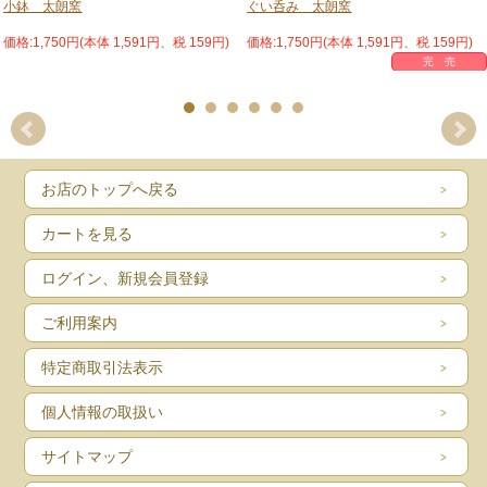
小鉢 太朗窯
ぐい呑み 太朗窯
※1点1点手作りで生産されているため、また、焼き加減に
価格:1,750円(本体 1,591円、税 159円)
価格:1,750円(本体 1,591円、税 159円)
もより、商品の色や形・大きさに多少のばらつきがござい
完 売
ますことを予めご了承ください。
お店のトップへ戻る
カートを見る
ログイン、新規会員登録
ご利用案内
特定商取引法表示
個人情報の取扱い
サイトマップ