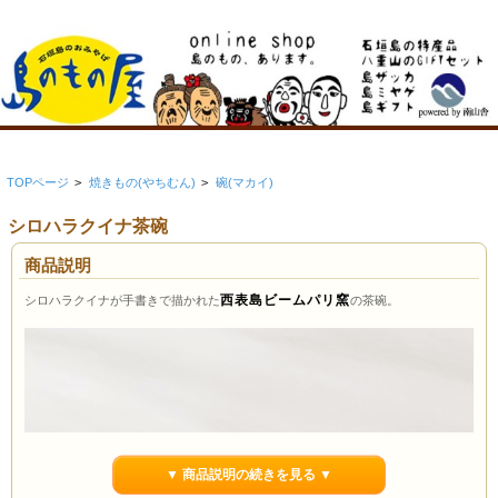
TOPページ
>
焼きもの(やちむん)
>
碗(マカイ)
シロハラクイナ茶碗
商品説明
西表島ビームパリ窯
シロハラクイナが手書きで描かれた
の茶碗。
▼ 商品説明の続きを見る ▼