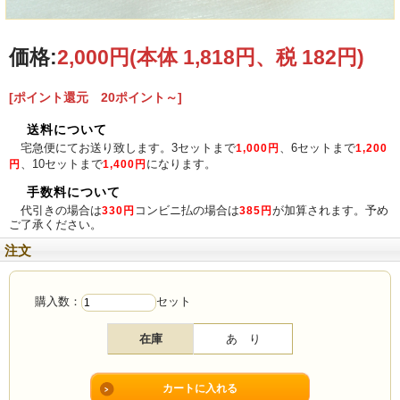
価格:
2,000円
(本体 1,818円、税 182円)
[ポイント還元 20ポイント～]
送料について
材質
陶器
宅急便にてお送り致します。3セットまで
、6セットまで
1,000円
1,200
湯のみ：約90mm×50mm （口径×高さ）
サイズ
、10セットまで
になります。
円
1,400円
ソーサー：約105mm×15mm （口径×高さ）
手数料について
代引きの場合は
コンビニ払の場合は
が加算されます。予め
330円
385円
生産者
ご了承ください。
注文
購入数：
セット
在庫
あ り