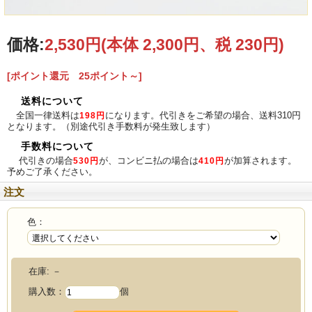
▲水色
▲紺×オレンジ
価格:
2,530円
(本体 2,300円、税 230円)
[ポイント還元 25ポイント～]
送料について
全国一律送料は
になります。代引きをご希望の場合、送料310円
198円
となります。（別途代引き手数料が発生致します）
手数料について
代引きの場合
が、コンビニ払の場合は
が加算されます。
530円
410円
予めご了承ください。
▲灰
▲黄
注文
色：
在庫:
－
購入数：
個