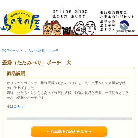
TOPページ
>
こもの・雑貨・キャラ
畳縁（たたみべり）ポーチ 大
商品説明
オリジナルのミンサー模様畳縁（たたみべり）を一点一点手作りで多機能なポー
チに仕上げました。
畳縁（たたみべり）ともあって強度は抜群。独特の質感と光沢、一度使うと手放
せない便利なポーチです。
小は
コチラ
▼ 商品説明の続きを見る ▼