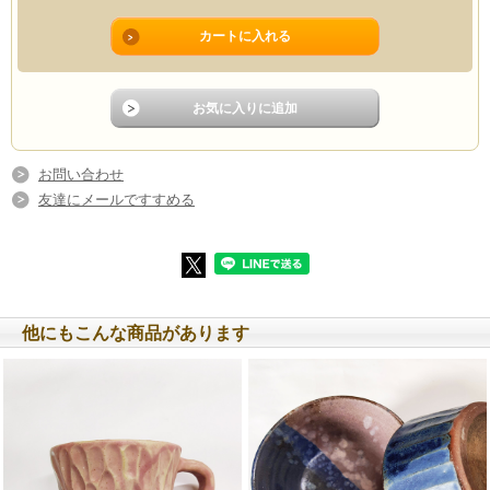
お問い合わせ
友達にメールですすめる
他にもこんな商品があります
▲左：3.5寸マカイ 中央：
6寸皿
こむ工房さんのシリーズはこちら
右：
4寸マカイ
材