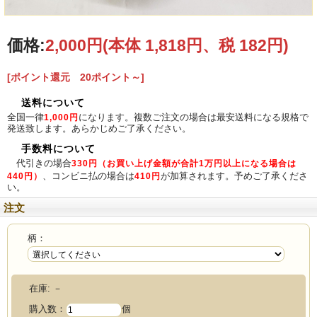
▲C
価格:
2,000円
(本体 1,818円、税 182円)
[ポイント還元 20ポイント～]
送料について
全国一律
になります。複数ご注文の場合は最安送料になる規格で
1,000円
▲B
発送致します。あらかじめご了承ください。
手数料について
代引きの場合
330円（お買い上げ金額が合計1万円以上になる場合は
、コンビニ払の場合は
が加算されます。予めご了承くださ
440円）
410円
い。
注文
柄：
▲A
在庫:
－
購入数：
個