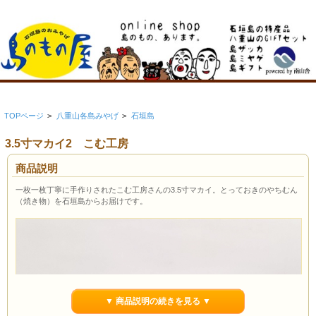
TOPページ
>
八重山各島みやげ
>
石垣島
3.5寸マカイ2 こむ工房
商品説明
一枚一枚丁寧に手作りされたこむ工房さんの3.5寸マカイ。とっておきのやちむん
（焼き物）を石垣島からお届けです。
▼ 商品説明の続きを見る ▼