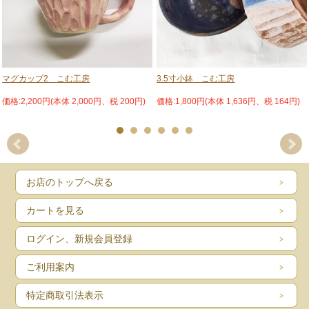
陶器
質
サ
約100mm～約110mm（横）×約66ｍｍ（高さ） 全て手作
イ
りのため若干サイズが異なります。あらかじめご了承くださ
ズ
い。
生産者 -こむ工房-
マグカップ2 こむ工房
3.5寸小鉢 こむ工房
こむ工房代表の小村奈津子さん。京都の伝統工芸専門学校を卒業後、石垣島の工
房で働く。
価格:2,200円(本体 2,000円、税 200円)
価格:1,800円(本体 1,636円、税 164円)
その後、京都に戻り清水焼の工房で修業、上絵を学ぶ。沖縄に移住し、歴史ある
壺屋の工房で修業、シーサー製作を学ぶ。
「独立するなら石垣島かな」とふと思い立ち、石垣島に移住。 カラフルで沖縄の
海や空を映したような、わくわくするような色合いの食器と、それとは対象的な
伝統的なシーサーを作り日々陶芸に勤しんでいます。
小村さんの手から生み出されるシーサーたちは、昔から受け継がれた伝統的な形
を崩さない凛々しい顔立ち。女性ならではの細やかな細工やカラフルな色合いは
お店のトップへ戻る
地元でも大変人気の作品ばかりです。
カートを見る
ログイン、新規会員登録
ご利用案内
特定商取引法表示